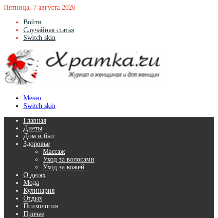
Пятница, 7 августа 2026
Войти
Случайная статья
Switch skin
Меню
Switch skin
Главная
Диеты
Дом и быт
Здоровье
Массаж
Уход за волосами
Уход за кожей
О детях
Мода
Кулинария
Отдых
Психология
Прочее