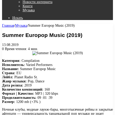
Новости интернета
Книги
Музыка
Искать
Главная
/
Музыка
/
Summer Europop Music (2019)
Summer Europop Music (2019)
13.08.2019
0
Время чтения: 4 мин.
Категория:
Compilation
Исполнитель:
Varied Performers
Название:
Summer Europop Music
Страна:
EU
Лейбл:
Planet Radio St.
Жанр музыки:
Pop, Dance
Дата релиза:
2019
Количество композиций:
160
Формат | Качество:
MP3 | 320 kbps
Продолжительность:
09 :01 :39
Размер:
1200 mb (+3% )
Ночные клубы, модные лаунж-бары, многотысячные рейвы и закрытые
афтепати — универсальность танцевальной поп музыки не знает