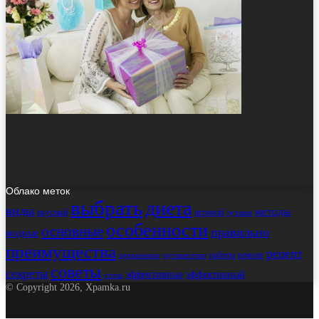
Облако меток
выбрать
диета
виды
методы
вкусный
игровой
лучшие
особенности
основные
правильно
модные
преимущества
рецепт
работы
ремонт
применение
путешествие
советы
секреты
эффективные
эффективный
стиль
© Copyright 2026, Xpamka.ru