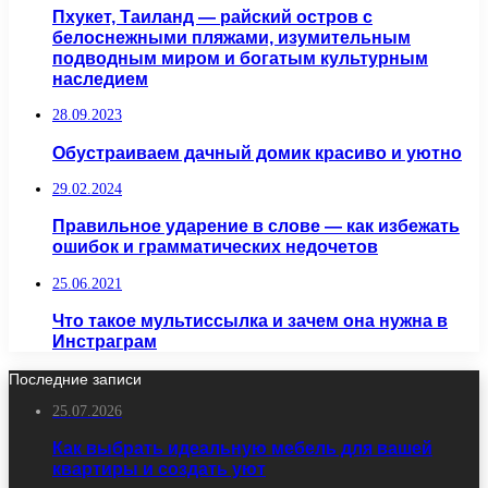
Пхукет, Таиланд — райский остров с
белоснежными пляжами, изумительным
подводным миром и богатым культурным
наследием
28.09.2023
Обустраиваем дачный домик красиво и уютно
29.02.2024
Правильное ударение в слове — как избежать
ошибок и грамматических недочетов
25.06.2021
Что такое мультиссылка и зачем она нужна в
Инстраграм
Последние записи
25.07.2026
Как выбрать идеальную мебель для вашей
квартиры и создать уют