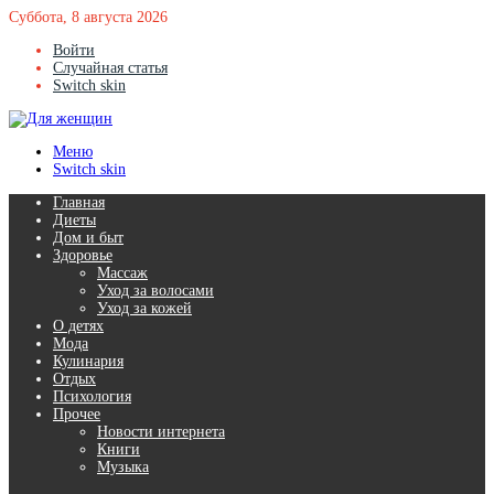
Суббота, 8 августа 2026
Войти
Случайная статья
Switch skin
Меню
Switch skin
Главная
Диеты
Дом и быт
Здоровье
Массаж
Уход за волосами
Уход за кожей
О детях
Мода
Кулинария
Отдых
Психология
Прочее
Новости интернета
Книги
Музыка