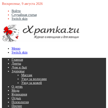
Воскресенье, 9 августа 2026
Войти
Случайная статья
Switch skin
Меню
Switch skin
Главная
Диеты
Дом и быт
Здоровье
Массаж
Уход за волосами
Уход за кожей
О детях
Мода
Кулинария
Отдых
Психология
Прочее