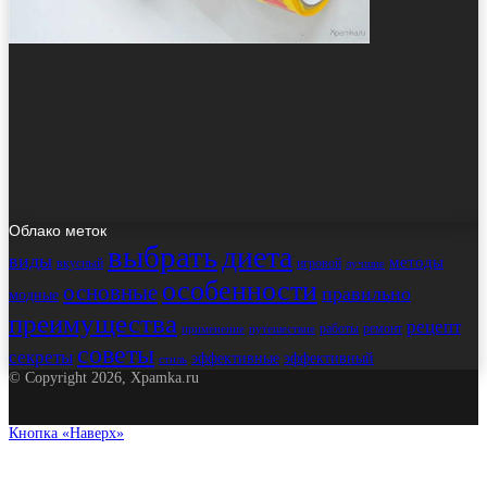
Облако меток
выбрать
диета
виды
методы
вкусный
игровой
лучшие
особенности
основные
правильно
модные
преимущества
рецепт
работы
ремонт
применение
путешествие
советы
секреты
эффективные
эффективный
стиль
© Copyright 2026, Xpamka.ru
Кнопка «Наверх»