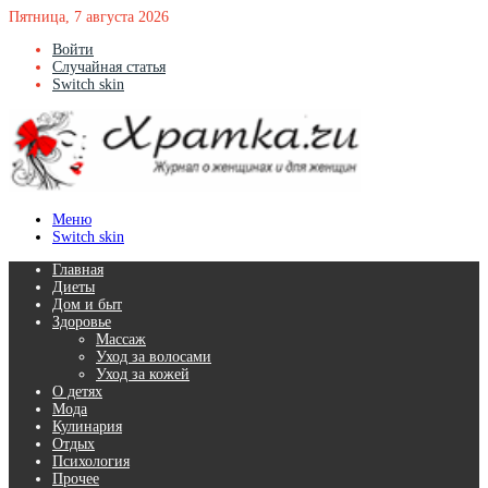
Пятница, 7 августа 2026
Войти
Случайная статья
Switch skin
Меню
Switch skin
Главная
Диеты
Дом и быт
Здоровье
Массаж
Уход за волосами
Уход за кожей
О детях
Мода
Кулинария
Отдых
Психология
Прочее