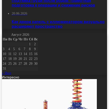
Подтяжка груди после родов: грамотная
подготовка к операции и снижение рисков
20.06.2026
Как двери капель с иллюминатором визуально
расширяют пространство
Август 2026
Пн
Вт
Ср
Чт
Пт
Сб
Вс
1
2
3
4
5
6
7
8
9
10
11
12
13
14
15
16
17
18
19
20
21
22
23
24
25
26
27
28
29
30
31
« Июл
Интересно