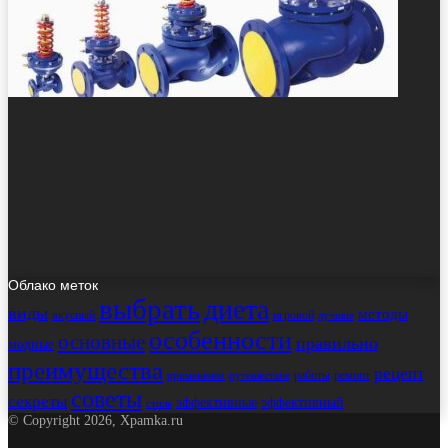
Облако меток
выбрать
диета
виды
методы
вкусный
игровой
лучшие
особенности
основные
правильно
модные
преимущества
рецепт
работы
ремонт
применение
путешествие
советы
секреты
эффективные
эффективный
стиль
© Copyright 2026, Xpamka.ru