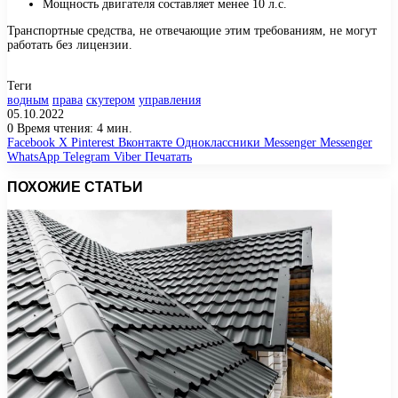
Мощность двигателя составляет менее 10 л.с.
Транспортные средства, не отвечающие этим требованиям, не могут
работать без лицензии.
Теги
водным
права
скутером
управления
05.10.2022
0
Время чтения: 4 мин.
Facebook
X
Pinterest
Вконтакте
Одноклассники
Messenger
Messenger
WhatsApp
Telegram
Viber
Печатать
ПОХОЖИЕ СТАТЬИ