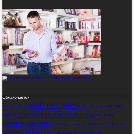
Облако меток
выбрать
диета
виды
методы
вкусный
игровой
лучшие
особенности
основные
правильно
модные
преимущества
рецепт
работы
ремонт
применение
путешествие
советы
секреты
эффективные
эффективный
стиль