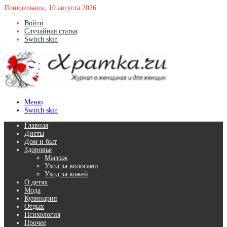
Понедельник, 10 августа 2026
Войти
Случайная статья
Switch skin
Меню
Switch skin
Главная
Диеты
Дом и быт
Здоровье
Массаж
Уход за волосами
Уход за кожей
О детях
Мода
Кулинария
Отдых
Психология
Прочее