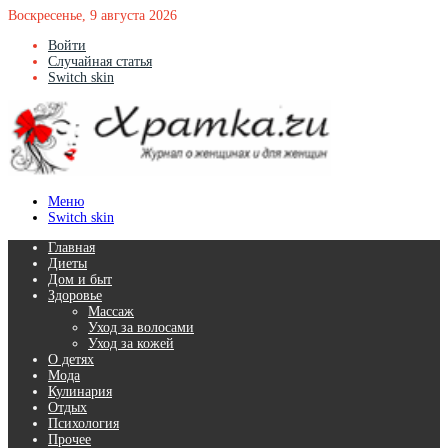
Воскресенье, 9 августа 2026
Войти
Случайная статья
Switch skin
Меню
Switch skin
Главная
Диеты
Дом и быт
Здоровье
Массаж
Уход за волосами
Уход за кожей
О детях
Мода
Кулинария
Отдых
Психология
Прочее