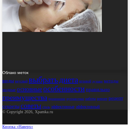
Облако меток
выбрать
диета
виды
методы
вкусный
игровой
лучшие
особенности
основные
правильно
модные
преимущества
рецепт
работы
ремонт
применение
путешествие
советы
секреты
эффективные
эффективный
стиль
© Copyright 2026, Xpamka.ru
Кнопка «Наверх»