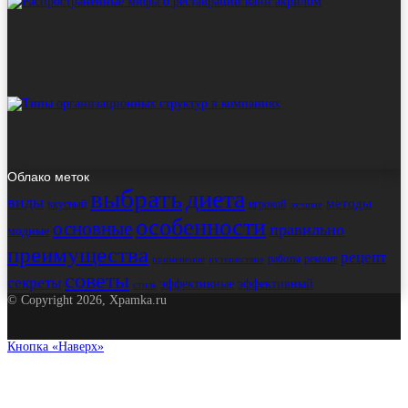
Облако меток
выбрать
диета
виды
методы
вкусный
игровой
лучшие
особенности
основные
правильно
модные
преимущества
рецепт
работы
ремонт
применение
путешествие
советы
секреты
эффективные
эффективный
стиль
© Copyright 2026, Xpamka.ru
Кнопка «Наверх»