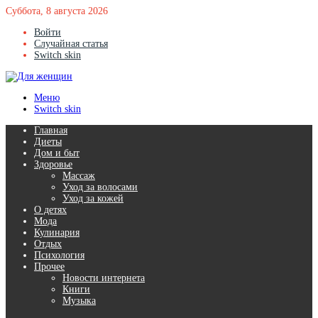
Суббота, 8 августа 2026
Войти
Случайная статья
Switch skin
Меню
Switch skin
Главная
Диеты
Дом и быт
Здоровье
Массаж
Уход за волосами
Уход за кожей
О детях
Мода
Кулинария
Отдых
Психология
Прочее
Новости интернета
Книги
Музыка