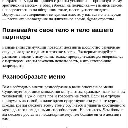
и страстны. Когда он пришел с работы уставший — организуйте ему
эротический массаж, в обед забежал на полчасика — займись сексом
непосредственно на обеденном столе, поесть успеет позднее.
Вернулись по завершении вечеринки вместе, у вас вся ночь впереди
— растяните наслаждение на длительное время, будьте страстны.
Познавайте свое тело и тело вашего
партнера
Разные типы стимуляции позволят доставить абсолютно различные
ощущения даже в одних и этих же местах. Экспериментируйте с
разными видами стимуляции, только предварительно договорившись
с партнером, что ты захочешь использовать, а что категорично
запрещается.
Разнообразьте меню
Вам необходимо внести разнообразие в ваше сексуальное меню.
Существует огромное множество мануальных, оральных, вагинальных
технологий, а уж о числе поз и говорить не стоит. Если вам трудно
придумать их самой, в наше время существуют сексуальные курсы и
школы, где вы сможете всему этому обучиться и удивить собственного
мужа до того невиданными способностями. Не ленитесь. Чем больше
вы сможете доставить наслаждение ему, тем больше он его доставит
вам.