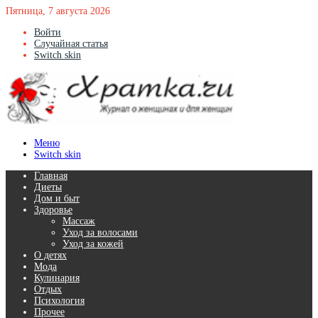
Пятница, 7 августа 2026
Войти
Случайная статья
Switch skin
Меню
Switch skin
Главная
Диеты
Дом и быт
Здоровье
Массаж
Уход за волосами
Уход за кожей
О детях
Мода
Кулинария
Отдых
Психология
Прочее