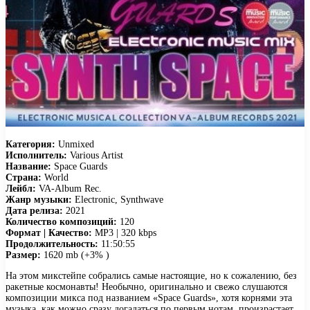
Категория:
Unmixed
Исполнитель:
Various Artist
Название:
Space Guards
Страна:
World
Лейбл:
VA-Album Rec.
Жанр музыки:
Electronic, Synthwave
Дата релиза:
2021
Количество композиций:
120
Формат | Качество:
MP3 | 320 kbps
Продолжительность:
11:50:55
Размер:
1620 mb (+3% )
На этом микстейпе собрались самые настоящие, но к сожалению, без
ракетные космонавты! Необычно, оригинально и свежо слушаются
композиции микса под названием «Space Guards», хотя корнями эта
музыка, как можно сразу догадаться по первым нотам, произрастает