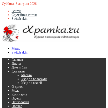
Суббота, 8 августа 2026
Войти
Случайная статья
Switch skin
Меню
Switch skin
Главная
Диеты
Дом и быт
Здоровье
Массаж
Уход за волосами
Уход за кожей
О детях
Мода
Кулинария
Отдых
Психология
Прочее