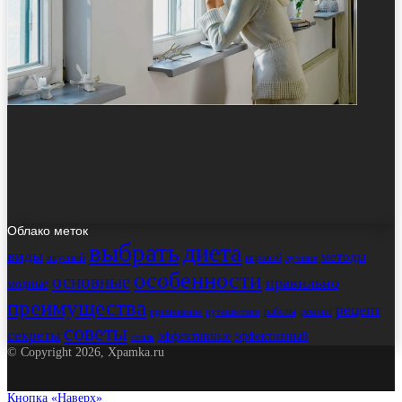
Облако меток
выбрать
диета
виды
методы
вкусный
игровой
лучшие
особенности
основные
правильно
модные
преимущества
рецепт
работы
ремонт
применение
путешествие
советы
секреты
эффективные
эффективный
стиль
© Copyright 2026, Xpamka.ru
Кнопка «Наверх»