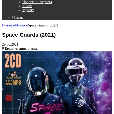
Новости интернета
Книги
Музыка
Искать
Главная
/
Музыка
/
Space Guards (2021)
Space Guards (2021)
29.06.2021
0
Время чтения: 3 мин.