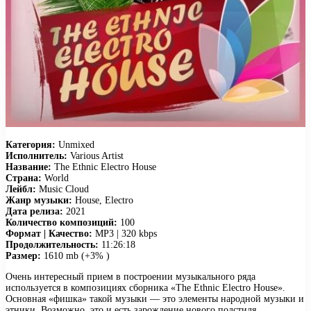
Категория:
Unmixed
Исполнитель:
Various Artist
Название:
The Ethnic Electro House
Страна:
World
Лейбл:
Music Cloud
Жанр музыки:
House, Electro
Дата релиза:
2021
Количество композиций:
100
Формат | Качество:
MP3 | 320 kbps
Продолжительность:
11:26:18
Размер:
1610 mb (+3% )
Очень интересный прием в построении музыкального ряда
используется в композициях сборника «The Ethnic Electro House».
Основная «фишка» такой музыки — это элементы народной музыки и
этники. Возможно, это и есть зарождение нового подстиля