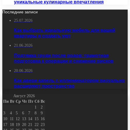
уникальные кулинарные впечатления
Последние записи
25.07.2026
Как выбрать идеальную мебель для вашей
квартиры и создать уют
21.06.2026
Подтяжка груди после родов: грамотная
подготовка к операции и снижение рисков
20.06.2026
Как двери капель с иллюминатором визуально
расширяют пространство
Август 2026
Пн
Вт
Ср
Чт
Пт
Сб
Вс
1
2
3
4
5
6
7
8
9
10
11
12
13
14
15
16
17
18
19
20
21
22
23