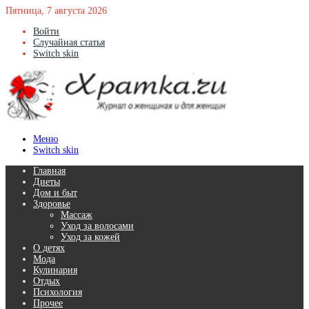
Пятница, 7 августа 2026
Войти
Случайная статья
Switch skin
Меню
Switch skin
Главная
Диеты
Дом и быт
Здоровье
Массаж
Уход за волосами
Уход за кожей
О детях
Мода
Кулинария
Отдых
Психология
Прочее