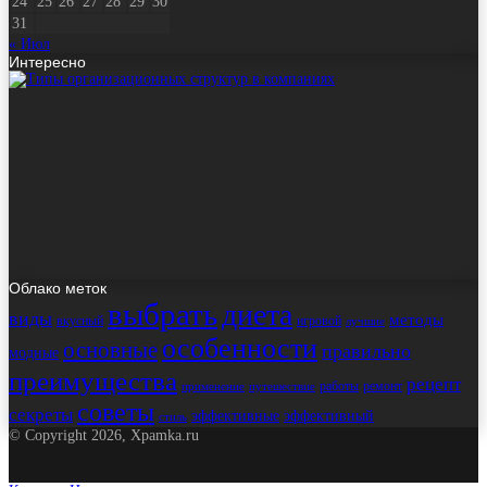
24
25
26
27
28
29
30
31
« Июл
Интересно
Облако меток
выбрать
диета
виды
методы
вкусный
игровой
лучшие
особенности
основные
правильно
модные
преимущества
рецепт
работы
ремонт
применение
путешествие
советы
секреты
эффективные
эффективный
стиль
© Copyright 2026, Xpamka.ru