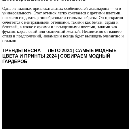
Одна из главных привлекательных особенностей аквамарина — его
универсальность. Этот оттенок легко сочетается с другими цветами,
позволяя создавать разнообразные и стильные образы. Он прекрасно
сочетается с нейтральными оттенками, такими как белый, серый и
бежевый, а также с яркими и насыщенными цветами, такими как
фуксия, коралловый или солнечный желтый. Независимо от вашего
стиля и предпочтений, аквамарин всегда будет выглядеть элегантно и
стильно.
ТРЕНДЫ ВЕСНА — ЛЕТО 2024 | САМЫЕ МОДНЫЕ
ЦВЕТА И ПРИНТЫ 2024 | СОБИРАЕМ МОДНЫЙ
ГАРДЕРОБ