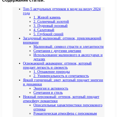
Содержание статьи:
Топ-5 актуальных оттенков в моде на весну 2024
года
1. Живой камень
2. Солнечный золотой
3. Пудровый розовый
4. Салатовый
5. Глубокий синий
Загадочный малиновый: оттенок, привлекающий
внимание
Малиновый: символ страсти и элегантности
Сочетания с другими цветами
Использование малинового в аксессуарах и
деталях
Освежающий аквамарин: оттенок, который
придает легкость и свежесть
1. Отражение природы
2. Универсальность и сочетаемость
Яркий горчичный: цвет, который придает энергии
и динамики
Энергия и активность
Сочетания и стиль
Нежный персиковый: оттенок, который придает
атмосферу романтики
Описательные характеристики персикового
оттенка
Романтическая атмосфера с персиковым