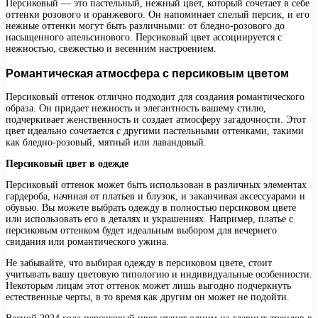
Персиковый — это пастельный, нежный цвет, который сочетает в себе
оттенки розового и оранжевого. Он напоминает спелый персик, и его
нежные оттенки могут быть различными: от бледно-розового до
насыщенного апельсинового. Персиковый цвет ассоциируется с
нежностью, свежестью и весенним настроением.
Романтическая атмосфера с персиковым цветом
Персиковый оттенок отлично подходит для создания романтического
образа. Он придает нежность и элегантность вашему стилю,
подчеркивает женственность и создает атмосферу загадочности. Этот
цвет идеально сочетается с другими пастельными оттенками, такими
как бледно-розовый, мятный или лавандовый.
Персиковый цвет в одежде
Персиковый оттенок может быть использован в различных элементах
гардероба, начиная от платьев и блузок, и заканчивая аксессуарами и
обувью. Вы можете выбрать одежду в полностью персиковом цвете
или использовать его в деталях и украшениях. Например, платье с
персиковым оттенком будет идеальным выбором для вечернего
свидания или романтического ужина.
Не забывайте, что выбирая одежду в персиковом цвете, стоит
учитывать вашу цветовую типологию и индивидуальные особенности.
Некоторым лицам этот оттенок может лишь выгодно подчеркнуть
естественные черты, в то время как другим он может не подойти.