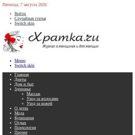
Пятница, 7 августа 2026
Войти
Случайная статья
Switch skin
Меню
Switch skin
Главная
Диеты
Дом и быт
Здоровье
Массаж
Уход за волосами
Уход за кожей
О детях
Мода
Кулинария
Отдых
Психология
Прочее