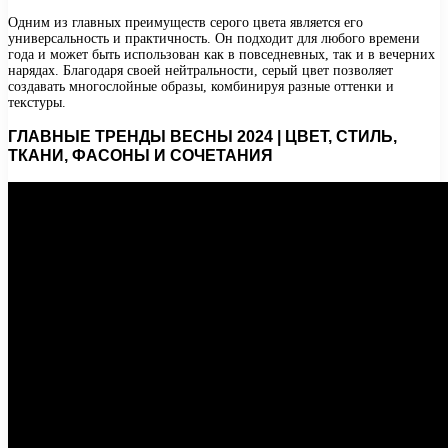
Одним из главных преимуществ серого цвета является его
универсальность и практичность. Он подходит для любого времени
года и может быть использован как в повседневных, так и в вечерних
нарядах. Благодаря своей нейтральности, серый цвет позволяет
создавать многослойные образы, комбинируя разные оттенки и
текстуры.
ГЛАВНЫЕ ТРЕНДЫ ВЕСНЫ 2024 | ЦВЕТ, СТИЛЬ,
ТКАНИ, ФАСОНЫ И СОЧЕТАНИЯ