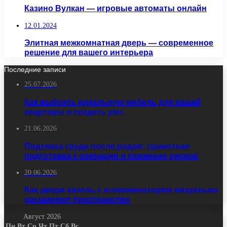
Казино Вулкан — игровые автоматы онлайн
12.01.2024
Элитная межкомнатная дверь — современное
решение для вашего интерьера
Последние записи
25.07.2026
Как выбрать идеальную мебель для вашей
квартиры и создать уют
21.06.2026
Подтяжка груди после родов: грамотная
подготовка к операции и снижение рисков
20.06.2026
Как двери капель с иллюминатором визуально
расширяют пространство
Август 2026
Пн
Вт
Ср
Чт
Пт
Сб
Вс