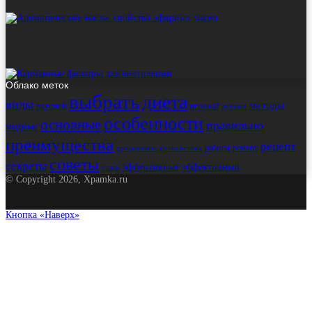
Облако меток
выбрать
диета
виды
методы
вкусный
игровой
лучшие
особенности
основные
правильно
модные
преимущества
рецепт
работы
ремонт
применение
путешествие
советы
секреты
эффективные
эффективный
стиль
© Copyright 2026, Xpamka.ru
Кнопка «Наверх»