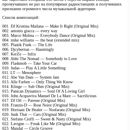
прозвучавших не раз на популярных радиостанциях и получивших
признание огромного числа музыкальной аудитории.
Список композиций:
001. DJ Kristina Mailana — Make It Right (Original Mix)
002. antonio giacca — every way
003. Marco Molina — Everybody Dance (Original Mix)
004. mike williams — the beat (extended mix)
005. Plastik Funk — The Life
006. Djcybertsai — Hauntingly
007. KerZe — Infra
008. Abhi The Nomad — Somebody to Love
009. Flashmob — Take Your Car
010. Judas — Play A Little Something
011. LT — Mesosphere
012. Abe Van Dam — System Jam
013. Alle Farben — Only Thing We Know
014. Klinge — Sub Ohm (Original Mix)
015. Panican Dynamics — Soul Of A Loving Girl
016. John Acquaviva Manuel De La Mare — Sacrilicious
017. DJ Oil — Paresse (Original Mix)
018. Franzis-D — Rose Noire (Original Mix)
019. Horisani De Healer — Nosfaratu (Original Mix)
020. Junk That — Cars (Original Mix)
021. Stefano Cioffi — Sweet & Nasty (Original Mix)
022. Lavigne — Freak Like Me (Original Mix)
023. Maxdal — Circle Groove