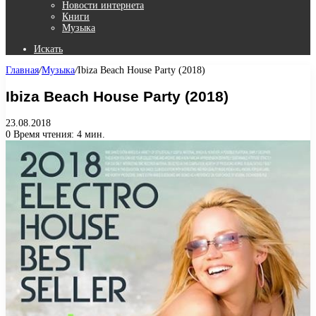
Новости интернета
Книги
Музыка
Искать
Главная
/
Музыка
/
Ibiza Beach House Party (2018)
Ibiza Beach House Party (2018)
23.08.2018
0
Время чтения: 4 мин.