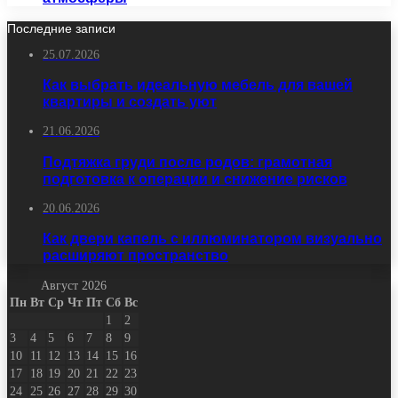
Последние записи
25.07.2026
Как выбрать идеальную мебель для вашей
квартиры и создать уют
21.06.2026
Подтяжка груди после родов: грамотная
подготовка к операции и снижение рисков
20.06.2026
Как двери капель с иллюминатором визуально
расширяют пространство
Август 2026
Пн
Вт
Ср
Чт
Пт
Сб
Вс
1
2
3
4
5
6
7
8
9
10
11
12
13
14
15
16
17
18
19
20
21
22
23
24
25
26
27
28
29
30