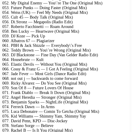
052. My Digital Enemy — You\’re The One (Original Mix)
053. Future Punks — Doing Faster (Original Mix)
054. Weiss (UK) — Feel My Needs (Original Mix)
055. Cult 45 — Body Talk (Original Mix)
056. Di.Stronz — Megapolis (Radio Edit)
057. Roberto Facchinetti — Roam Around
058. Ben Lucky — Heartwave (Original Mix)
059. DJ Koze — Pick Up
060. Albatros 67 — Plagiarizer
061. PBH & Jack Shizzle — Everybody\’s Free
062. Teddy Brown — You\’re Wrong (Original Mix)
063. DJ Blackstone — Fine Day (Van Gelder Radio Edit)
064. Housebrute — Kult
065. Elastic Devils — Without You (Original Mix)
066. Cossy & Franz G — I Got A Feeling (Original Mix)
067. Jade Fever — Most Girls (Dance Radio Edit)
068. not out j — backwards to come forward
069. Ricky Alvarez — Do You See (Original Mix)
070. Son Of 8 — Future Lovers Of House
071. Frank Diablo — Break It Down (Original Mix)
072. Angel Heredia — Stronger (Original Mix)
073. Benjamin Sparks — NightLife (Original Mix)
074. Ferreck Dawn — In Arms
075. Luca Debonaire — Comin To Getcha (Original Mix)
076. Kid Williams — Shimmy Yam, Shimmy Yay
077. David Penn, KPD — Disc-Jockey
078. Stefano Sorge — Believe
079. Rachel B — Is It You (Original Mix)