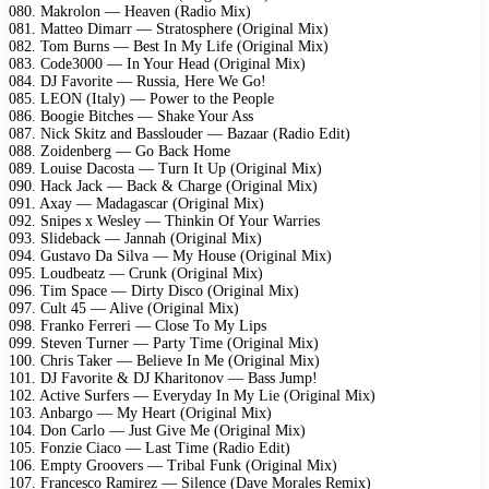
080. Makrolon — Heaven (Radio Mix)
081. Matteo Dimarr — Stratosphere (Original Mix)
082. Tom Burns — Best In My Life (Original Mix)
083. Code3000 — In Your Head (Original Mix)
084. DJ Favorite — Russia, Here We Go!
085. LEON (Italy) — Power to the People
086. Boogie Bitches — Shake Your Ass
087. Nick Skitz and Basslouder — Bazaar (Radio Edit)
088. Zoidenberg — Go Back Home
089. Louise Dacosta — Turn It Up (Original Mix)
090. Hack Jack — Back & Charge (Original Mix)
091. Axay — Madagascar (Original Mix)
092. Snipes x Wesley — Thinkin Of Your Warries
093. Slideback — Jannah (Original Mix)
094. Gustavo Da Silva — My House (Original Mix)
095. Loudbeatz — Crunk (Original Mix)
096. Tim Space — Dirty Disco (Original Mix)
097. Cult 45 — Alive (Original Mix)
098. Franko Ferreri — Close To My Lips
099. Steven Turner — Party Time (Original Mix)
100. Chris Taker — Believe In Me (Original Mix)
101. DJ Favorite & DJ Kharitonov — Bass Jump!
102. Active Surfers — Everyday In My Lie (Original Mix)
103. Anbargo — My Heart (Original Mix)
104. Don Carlo — Just Give Me (Original Mix)
105. Fonzie Ciaco — Last Time (Radio Edit)
106. Empty Groovers — Tribal Funk (Original Mix)
107. Francesco Ramirez — Silence (Dave Morales Remix)