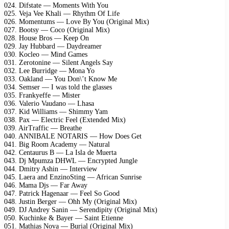
024. Difstate — Moments With You
025. Veja Vee Khali — Rhythm Of Life
026. Momentums — Love By You (Original Mix)
027. Bootsy — Coco (Original Mix)
028. House Bros — Keep On
029. Jay Hubbard — Daydreamer
030. Kocleo — Mind Games
031. Zerotonine — Silent Angels Say
032. Lee Burridge — Mona Yo
033. Oakland — You Don\’t Know Me
034. Semser — I was told the glasses
035. Frankyeffe — Mister
036. Valerio Vaudano — Lhasa
037. Kid Williams — Shimmy Yam
038. Pax — Electric Feel (Extended Mix)
039. AirTraffic — Breathe
040. ANNIBALE NOTARIS — How Does Get
041. Big Room Academy — Natural
042. Centaurus B — La Isla de Muerta
043. Dj Mpumza DHWL — Encrypted Jungle
044. Dmitry Ashin — Interview
045. Laera and EnzinoSting — African Sunrise
046. Mama Djs — Far Away
047. Patrick Hagenaar — Feel So Good
048. Justin Berger — Ohh My (Original Mix)
049. DJ Andrey Sanin — Serendipity (Original Mix)
050. Kuchinke & Bayer — Saint Etienne
051. Mathias Nova — Burial (Original Mix)