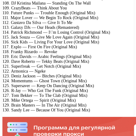
108. DJ Kristina Mailana — Standing On The Wall
109. CrazyBeats — Think About You
110. Future Punks — Trouble Enough (Original Mix)
111. Major Lover — We Begin To Rock (Original Mix)
112. Gustavo Da Silva — Give It To Me
113. Galaxy DJs — Our Heads (Remastered)
114. Patrick Richmond — I\’m Losing Control (Original Mix)
115. Jack Souza — Give Me Love Again (Original Mix)
116. Sick Kids — Living For Your Love (Original Mix)
117. Explo — First On Fire (Original Mix)
118. Franky Rizardo — Revoke
119. Eric Davids — Arabic Feelings (Original Mix)
120. Dave Roberto — Tekky Beats (Original Mix)
121. Superfreak — Get Notch (Original Mix)
122. Armonica — Ngeke
123. Deniz Jackson — Bitches (Original Mix)
124. Momentums — Ghost Town (Original Mix)
125. Supersaver — Keep On Dancing (Original Mix)
126. R-Jay — Who Got The Funk (Original Mix)
127. Tom Bekker — To The Clab (Original Mix)
128. Mike Ortega — Spirit (Original Mix)
129. Brain Masters — In The Air (Original Mix)
130. Sandy Lee — Because Of You (Original Mix)