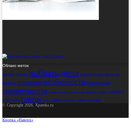
Облако меток
выбрать
диета
виды
методы
вкусный
игровой
лучшие
особенности
основные
правильно
модные
преимущества
рецепт
работы
ремонт
применение
путешествие
советы
секреты
эффективные
эффективный
стиль
© Copyright 2026, Xpamka.ru
Кнопка «Наверх»