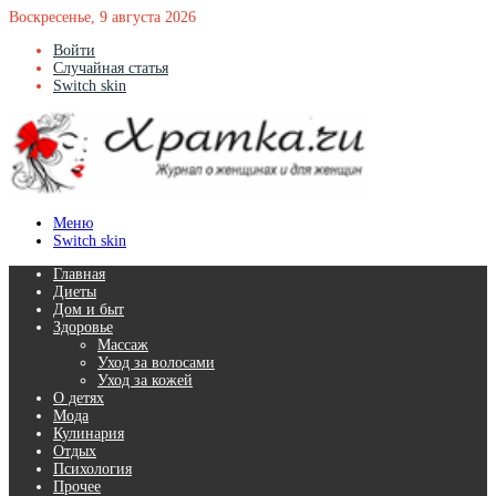
Воскресенье, 9 августа 2026
Войти
Случайная статья
Switch skin
Меню
Switch skin
Главная
Диеты
Дом и быт
Здоровье
Массаж
Уход за волосами
Уход за кожей
О детях
Мода
Кулинария
Отдых
Психология
Прочее