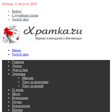
Четверг, 6 августа 2026
Войти
Случайная статья
Switch skin
Меню
Switch skin
Главная
Диеты
Дом и быт
Здоровье
Массаж
Уход за волосами
Уход за кожей
О детях
Мода
Кулинария
Отдых
Психология
Прочее