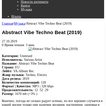
Новости интернета
Книги
Музыка
Искать
Главная
/
Музыка
/
Abstract Vibe Techno Beat (2019)
Abstract Vibe Techno Beat (2019)
27.10.2019
0
Время чтения: 3 мин.
Категория:
Unmixed
Исполнитель:
Various Artist
Название:
Abstract Vibe Techno Beat
Страна:
EU
Лейбл:
VA-Album Rec.
Жанр музыки:
Techno, Electro
Дата релиза:
2019
Количество композиций:
120
Формат | Качество:
MP3 | 320 kbps
Продолжительность:
12 :52 :29
Размер:
1670 mb (+3% )
Конечно, погода не сильно радует осенью, но все хорошее случается в
нашей жизни только при наличии желания, настроения, здоровья и