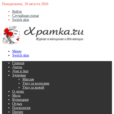
Понедельник, 10 августа 2026
Войти
Случайная статья
Switch skin
Меню
Switch skin
Главная
Диеты
Дом и быт
Здоровье
Массаж
Уход за волосами
Уход за кожей
О детях
Мода
Кулинария
Отдых
Психология
Прочее