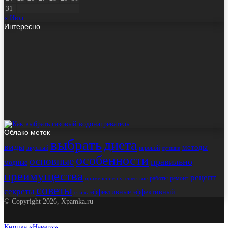
31
« Июл
Интересно
Облако меток
выбрать
диета
виды
методы
вкусный
игровой
лучшие
особенности
основные
правильно
модные
преимущества
рецепт
работы
ремонт
применение
путешествие
советы
секреты
эффективные
эффективный
стиль
© Copyright 2026, Xpamka.ru
Кнопка «Наверх»