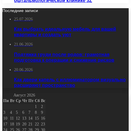
офтальмологической клинике 3Z
Последние записи
25.07.2026
Как выбрать идеальную мебель для вашей
квартиры и создать уют
21.06.2026
Подтяжка груди после родов: грамотная
подготовка к операции и снижение рисков
20.06.2026
Как двери капель с иллюминатором визуально
расширяют пространство
Август 2026
Пн
Вт
Ср
Чт
Пт
Сб
Вс
1
2
3
4
5
6
7
8
9
10
11
12
13
14
15
16
17
18
19
20
21
22
23
24
25
26
27
28
29
30