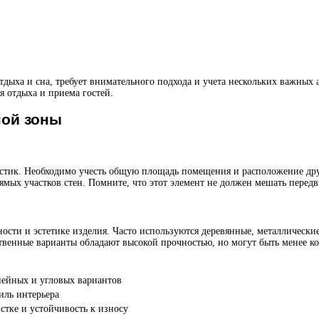
дыха и сна, требует внимательного подхода и учета нескольких важных 
 отдыха и приема гостей.
ной зоны
истик. Необходимо учесть общую площадь помещения и расположение дру
рямых участков стен. Помните, что этот элемент не должен мешать пер
ости и эстетике изделия. Часто используются деревянные, металлически
сственные варианты обладают высокой прочностью, но могут быть менее 
ейных и угловых вариантов
иль интерьера
истке и устойчивость к износу