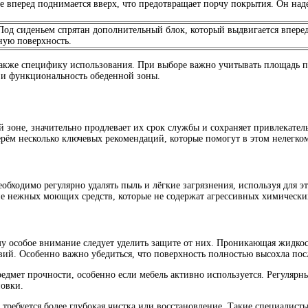
аче вперед поднимается вверх, что предотвращает порчу покрытия. Он на
Под сиденьем спрятан дополнительный блок, который выдвигается вперед,
ную поверхность.
 также специфику использования. При выборе важно учитывать площадь 
и функциональность обеденной зоны.
зоне, значительно продлевает их срок службы и сохраняет привлекател
ерём несколько ключевых рекомендаций, которые помогут в этом нелегком
обходимо регулярно удалять пыль и лёгкие загрязнения, используя для э
е нежных моющих средств, которые не содержат агрессивных химически
му особое внимание следует уделить защите от них. Проникающая жидкос
ий. Особенно важно убедиться, что поверхность полностью высохла пос
едмет прочности, особенно если мебель активно используется. Регулярн
новки.
 требуется более глубокая чистка или восстановление. Такие специалис