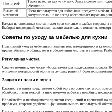
Также известен как «тик-так». Здесь сиденье при под
Пантограф
обращении.
Выкатной
Часто используется для небольших предметов мебели. 
механизм
доступностью, но не всегда обеспечивает идеально ров
Каждая из описанных систем имеет свои сильные и слабые стороны, а
Выбирая подходящий механизм, можно значительно повысить комфорт 
Советы по уходу за мебелью для кухни
Правильный уход за мебельными элементами, находящимися в кухонной 
презентабельного облика, но и в обеспечении чистоты и гигиены. Разб
Регулярная чистка
Следует помнить, что частая уборка важна для поддержания порядка. Не
очищения поверхностей одним из лучших решений будет использовани
Защита от влаги и пятен
Влажность и пятна представляют собой одну из основных угроз, поэто
обработка
пятен мокрой тканью поможет избежать подобных последств
Не забывайте о необходимости проверки соединений и креплений на пр
проблемы, сохраняя удобство и функциональность используемой обста
Иногда стоит обращаться за помощью к профессионалам, особенно если