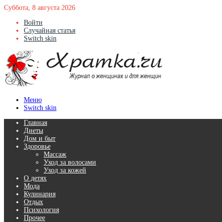
Суббота, 8 августа 2026
Войти
Случайная статья
Switch skin
Меню
Switch skin
Главная
Диеты
Дом и быт
Здоровье
Массаж
Уход за волосами
Уход за кожей
О детях
Мода
Кулинария
Отдых
Психология
Прочее