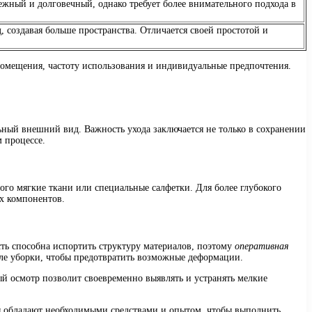
дежный и долговечный, однако требует более внимательного подхода в
 создавая больше пространства. Отличается своей простотой и
помещения, частоту использования и индивидуальные предпочтения.
ьный внешний вид. Важность ухода заключается не только в сохранении
 процессе.
того мягкие ткани или специальные салфетки. Для более глубокого
х компонентов.
ть способна испортить структуру материалов, поэтому
оперативная
ле уборки, чтобы предотвратить возможные деформации.
ый осмотр позволит своевременно выявлять и устранять мелкие
ты обладают необходимыми средствами и опытом, чтобы выполнить