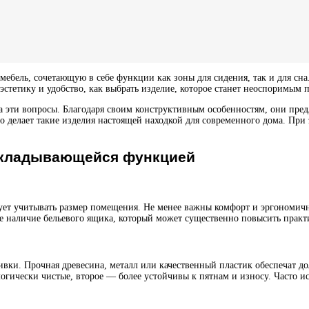
мебель, сочетающую в себе функции как зоны для сидения, так и для сна
эстетику и удобство, как выбрать изделие, которое станет неоспоримы
а эти вопросы. Благодаря своим конструктивным особенностям, они пр
о делает такие изделия настоящей находкой для современного дома. При 
складывающейся функцией
ует учитывать размер помещения. Не менее важны комфорт и эргономич
те наличие бельевого ящика, который может существенно повысить практ
вки. Прочная древесина, металл или качественный пластик обеспечат дол
гически чистые, второе — более устойчивы к пятнам и износу. Часто ис