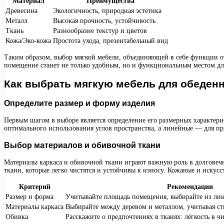
Материал
Преимущества
Древесина
Экологичность, природная эстетика
Металл
Высокая прочность, устойчивость
Ткань
Разнообразие текстур и цветов
Кожа/Эко-кожа
Простота ухода, презентабельный вид
Таким образом, выбор мягкой мебели, объединяющей в себе функции от
помещение станет не только удобным, но и функциональным местом для
Как выбрать мягкую мебель для обеден
Определите размер и форму изделия
Первым шагом в выборе является определение его размерных характер
оптимального использования углов пространства, а линейные — для п
Выбор материалов и обивочной ткани
Материалы каркаса и обивочной ткани играют важную роль в долговечн
ткани, которые легко чистятся и устойчивы к износу. Кожаные и иску
Критерий
Рекомендации
Размер и форма
Учитывайте площадь помещения, выбирайте из лин
Материалы каркаса
Выбирайте между деревом и металлом, учитывая ст
Обивка
Расскажите о предпочтениях в тканях: лёгкость в ч