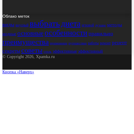
Облако меток
выбрать
диета
виды
методы
вкусный
игровой
лучшие
особенности
основные
правильно
модные
преимущества
рецепт
работы
ремонт
применение
путешествие
советы
секреты
эффективные
эффективный
стиль
© Copyright 2026, Xpamka.ru
Кнопка «Наверх»