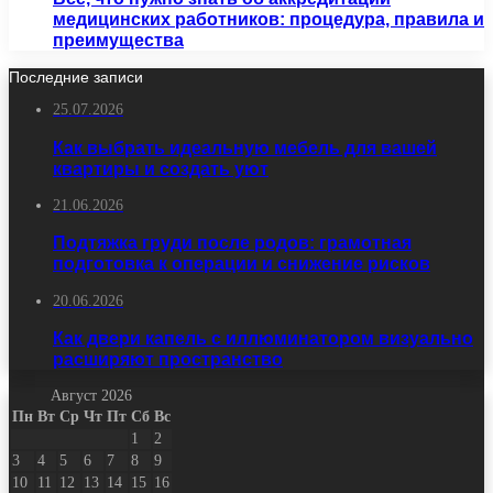
медицинских работников: процедура, правила и
преимущества
Последние записи
25.07.2026
Как выбрать идеальную мебель для вашей
квартиры и создать уют
21.06.2026
Подтяжка груди после родов: грамотная
подготовка к операции и снижение рисков
20.06.2026
Как двери капель с иллюминатором визуально
расширяют пространство
Август 2026
Пн
Вт
Ср
Чт
Пт
Сб
Вс
1
2
3
4
5
6
7
8
9
10
11
12
13
14
15
16