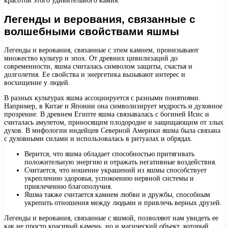
красотой этого удивительного камня.
Легенды и верования, связанные с
волшебными свойствами яшмы
Легенды и верования, связанные с этим камнем, пронизывают
множество культур и эпох. От древних цивилизаций до
современности, яшма считалась символом защиты, счастья и
долголетия. Ее свойства и энергетика вызывают интерес и
восхищение у людей.
В разных культурах яшма ассоциируется с разными понятиями.
Например, в Китае и Японии она символизирует мудрость и духовное
прозрение. В древнем Египте яшма связывалась с богиней Исис и
считалась амулетом, приносящим плодородие и защищающим от злых
духов. В мифологии индейцев Северной Америки яшма была связана
с духовными силами и использовалась в ритуалах и обрядах.
Верится, что яшма обладает способностью притягивать
положительную энергию и отражать негативные воздействия.
Считается, что ношение украшений из яшмы способствует
укреплению здоровья, успокоению нервной системы и
привлечению благополучия.
Яшма также считается камнем любви и дружбы, способным
укрепить отношения между людьми и привлечь верных друзей.
Легенды и верования, связанные с яшмой, позволяют нам увидеть ее
как не просто красивый камень, но и магический объект, который