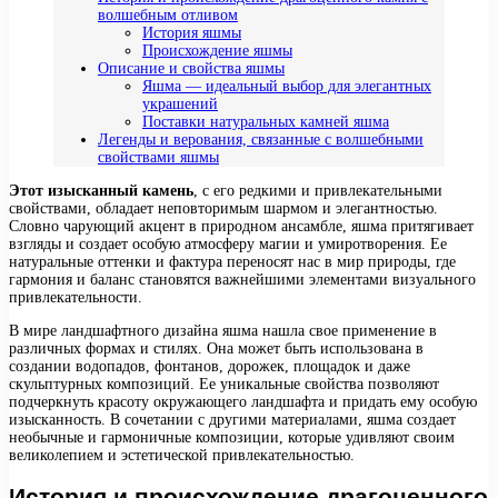
волшебным отливом
История яшмы
Происхождение яшмы
Описание и свойства яшмы
Яшма — идеальный выбор для элегантных
украшений
Поставки натуральных камней яшма
Легенды и верования, связанные с волшебными
свойствами яшмы
Этот изысканный камень
, с его редкими и привлекательными
свойствами, обладает неповторимым шармом и элегантностью.
Словно чарующий акцент в природном ансамбле, яшма притягивает
взгляды и создает особую атмосферу магии и умиротворения. Ее
натуральные оттенки и фактура переносят нас в мир природы, где
гармония и баланс становятся важнейшими элементами визуального
привлекательности.
В мире ландшафтного дизайна яшма нашла свое применение в
различных формах и стилях. Она может быть использована в
создании водопадов, фонтанов, дорожек, площадок и даже
скульптурных композиций. Ее уникальные свойства позволяют
подчеркнуть красоту окружающего ландшафта и придать ему особую
изысканность. В сочетании с другими материалами, яшма создает
необычные и гармоничные композиции, которые удивляют своим
великолепием и эстетической привлекательностью.
История и происхождение драгоценного