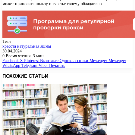
может приносить пользу и счастье своему обладателю.
Теги
красота
натуральная
яшмы
30.04.2024
0
Время чтения: 3 мин.
Facebook
X
Pinterest
Вконтакте
Одноклассники
Messenger
Messenger
WhatsApp
Telegram
Viber
Печатать
ПОХОЖИЕ СТАТЬИ