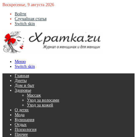
Воскресенье, 9 августа 2026
Войти
Случайная статья
Switch skin
Меню
Switch skin
Главная
Диеты
Дом и быт
Здоровье
Массаж
Уход за волосами
Уход за кожей
О детях
Мода
Кулинария
Отдых
Психология
Прочее