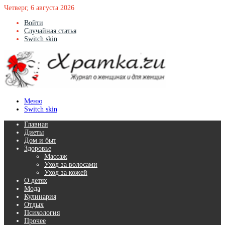
Четверг, 6 августа 2026
Войти
Случайная статья
Switch skin
Меню
Switch skin
Главная
Диеты
Дом и быт
Здоровье
Массаж
Уход за волосами
Уход за кожей
О детях
Мода
Кулинария
Отдых
Психология
Прочее