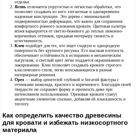
отделки.
Ясень
отличается упругостью и легкостью обработки, что
позволяет создавать из него элегантные и одновременно
надежные конструкции. Это дерево с минимальной
подверженностью деформации, что важно для сохранения
комфортного ровного основания кровати. Цветовая палитра
ясеня варьируется от светло-бежевого до теплых лимонно-
коричневых оттенков, придавая интерьеру свежесть и
естественность.
Клен
подойдет для тех, кто ищет гладкую и однородную
поверхность без крупного рисунка. Его высокая плотность
обеспечивает устойчивость к истиранию и механическим
нагрузкам, а светлый цвет легко поддается окрашиванию и
лакированию. Клен позволяет создавать кровати строгого
классического стиля, легко вписывающиеся в разные
интерьерные решения.
Орех
— выбор ценителей глубокой и богатой фактуры с
оттенками шоколада, красного и коричневого. Благодаря своей
твердости он сохраняет форму и прочность даже при
интенсивном использовании. Ореховые кровати станут
акцентным элементом спальни, добавляя ей изысканность и
теплоту.
Как определить качество древесины
для кровати и избежать низкосортного
материала