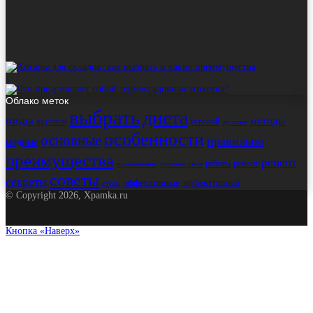
Облако меток
выбрать
диета
виды
методы
вкусный
игровой
лучшие
особенности
основные
правильно
модные
преимущества
рецепт
работы
ремонт
применение
путешествие
советы
секреты
эффективные
эффективный
стиль
© Copyright 2026, Xpamka.ru
Кнопка «Наверх»