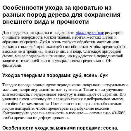
Особенности ухода за кроватью из
разных пород дерева для сохранения
внешнего вида и прочности
Для поддержания красоты и надежности
ліжко дерев’яне
регулярно
очищайте поверхность мягкой тканью, избегая жестких щеток и
абразивных средств. Дуб и ясень требуют обработки маслами или
восками с высокой проникающей способностью, чтобы предотвратить
высыхание и трещины. Лиственница и кедр, благодаря природной
смоле, менее подвержены гниению, но нуждаются в периодической
защите от излишней влаги и ультрафиолета средствами с УФ-
фильтрами.
Уход за твердыми породами: дуб, ясень, бук
Твердые породы рекомендуют периодически покрывать натуральными
маслами, например, льняным или тунговым. Такие масла улучшают
влагостойкость, подчеркивают текстуру и защищают от царапин. Для
удаления пятен используйте влажную тряпку с нейтральным мылом,
но избегайте замачивания. После очистки поверхность обязательно
насухо вытирайте, чтобы предотвратить разбухание волокон.
Контролируйте уровень влажности в комнате — оптимально 40–60%,
чтобы древесина не деформировалась.
Особенности ухода за мягкими породами: сосна,