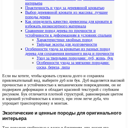
интерьера
Практичность и уход за деревянной кроватью
Выбор деревянной кровати из массива: лучшие
породы дерева
Как определить качество древесины для кровати и
избежать низкосортного материала
Сравнение пород дерева по прочности и
устойчивости к деформациям в условиях спальни
Характеристики хвойных пород
Твёрдые экзоты для долговечности
Особенности ухода за кроватью из разных пород
дерева для сохранения внешнего вида и прочности
Уход за твердыми породами: дуб, ясень, бук
Особенности ухода за мягкими породами:
сосна, береза, липа
Если вы хотите, чтобы кровать служила долго и сохраняла
привлекательный вид, выберите дуб или бук. Дуб выделяется высокой
прочностью и устойчивостью к механическим повреждениям, он не
подвержен деформации и обладает красивой текстурой с глубоким
рисунком. Бук отличается плотной структурой, равномерным цветом
и хорошей устойчивостью к износу, при этом легче дуба, что
упрощает транспортировку и монтаж.
Экзотические и ценные породы для оригинального
интерьера
Тик порадует стойкостью к влаге и бактериям, что делает его