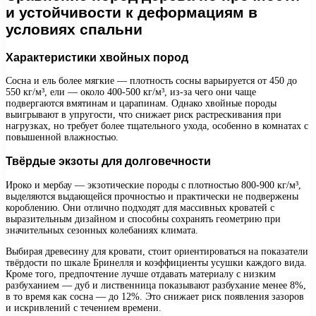
и устойчивости к деформациям в
условиях спальни
Характеристики хвойных пород
Сосна и ель более мягкие — плотность сосны варьируется от 450 до
550 кг/м³, ели — около 400-500 кг/м³, из-за чего они чаще
подвергаются вмятинам и царапинам. Однако хвойные породы
выигрывают в упругости, что снижает риск растрескивания при
нагрузках, но требует более тщательного ухода, особенно в комнатах с
повышенной влажностью.
Твёрдые экзоты для долговечности
Ироко и мербау — экзотические породы с плотностью 800-900 кг/м³,
выделяются выдающейся прочностью и практически не подвержены
короблению. Они отлично подходят для массивных кроватей с
выразительным дизайном и способны сохранять геометрию при
значительных сезонных колебаниях климата.
Выбирая древесину для кровати, стоит ориентироваться на показатели
твёрдости по шкале Бринелля и коэффициенты усушки каждого вида.
Кроме того, предпочтение лучше отдавать материалу с низким
разбуханием — дуб и лиственница показывают разбухание менее 8%,
в то время как сосна — до 12%. Это снижает риск появления зазоров
и искривлений с течением времени.