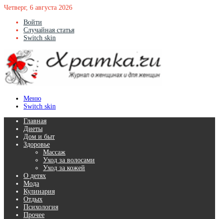
Четверг, 6 августа 2026
Войти
Случайная статья
Switch skin
Меню
Switch skin
Главная
Диеты
Дом и быт
Здоровье
Массаж
Уход за волосами
Уход за кожей
О детях
Мода
Кулинария
Отдых
Психология
Прочее