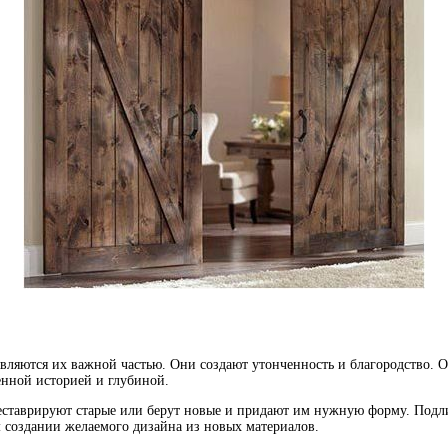
вляются их важной частью. Они создают утонченность и благородство. О
енной историей и глубиной.
реставрируют старые или берут новые и придают им нужную форму. Под
м создании желаемого дизайна из новых материалов.