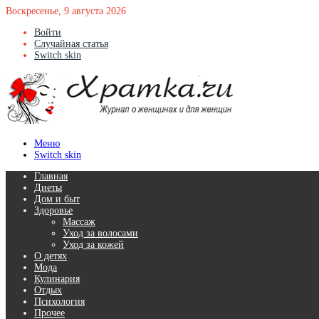
Воскресенье, 9 августа 2026
Войти
Случайная статья
Switch skin
Меню
Switch skin
Главная
Диеты
Дом и быт
Здоровье
Массаж
Уход за волосами
Уход за кожей
О детях
Мода
Кулинария
Отдых
Психология
Прочее