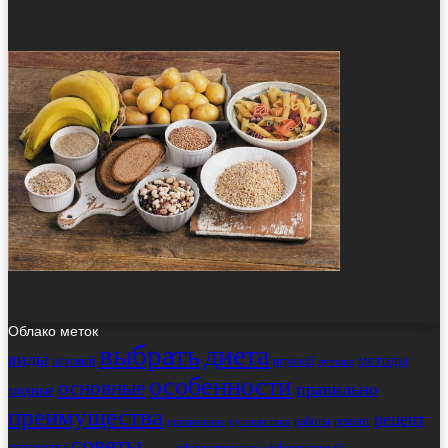
Облако меток
выбрать
диета
виды
методы
вкусный
игровой
лучшие
особенности
основные
правильно
модные
преимущества
рецепт
работы
ремонт
применение
путешествие
советы
секреты