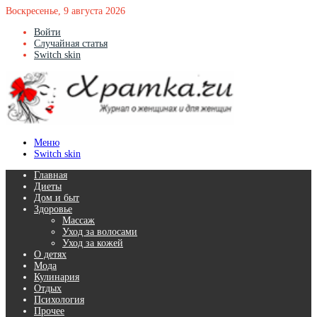
Воскресенье, 9 августа 2026
Войти
Случайная статья
Switch skin
Меню
Switch skin
Главная
Диеты
Дом и быт
Здоровье
Массаж
Уход за волосами
Уход за кожей
О детях
Мода
Кулинария
Отдых
Психология
Прочее