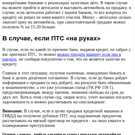
конкретными банками о реализации залоговых авто. В таком случае
вы можете прийти в автосалон и выставить автомобиль на продажу, в
случае, если автосалон работает с вашим банком, то все вопросы по
кредиту он решит не имея вашего участия. Минус – автосалон сильно
занизит цену на автомобиль, при самостоятельной продаже можно
получить % на 15-20 больше.
В случае, если ПТС «на руках»
В случае, если по какой-то причине банк, выдавая кредит, не забрал у
вас оригинал ПТС, то можно
можно продать машину если она в
кредите
, не сообщая покупателю о том, что он является залогом по
кредиту.
Главное в этот ситуации, получив наличные, немедленно бежать в
банк и делать досрочное погашение. В случае, если до банка дойдет
информация о продаже (а она дойдет), вы рискуете быть обвиненным
в мошенничестве, а это уже уголовная статья (УК РФ 159.1),
предусматривающая, между прочим, лишения свободы на срок до
двух лет. Хотя в этом случае суд, скорее всего, учтет желание погасить
задолженность и можно рассчитывать на снисхождение.
Внимание.
В случае, если в целях продажи кредитной машины в
ГИБДД вы получили дубликат ПТС под надуманным предлогом,
рассчитывать на мягкий приговор не придется – на лицо умысел и
планирование преступления.
Одним словом, любые законные схемы продажи автомобиля,