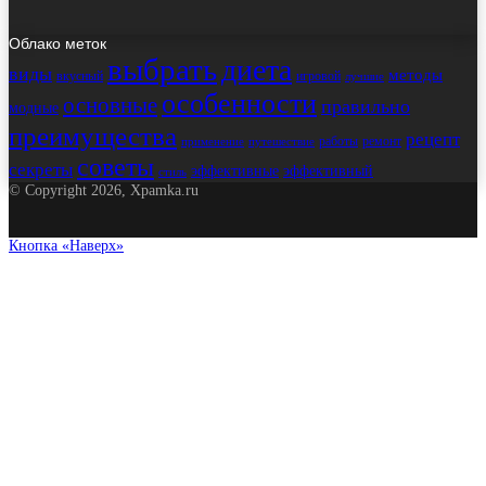
Облако меток
выбрать
диета
виды
методы
вкусный
игровой
лучшие
особенности
основные
правильно
модные
преимущества
рецепт
работы
ремонт
применение
путешествие
советы
секреты
эффективные
эффективный
стиль
© Copyright 2026, Xpamka.ru
Кнопка «Наверх»