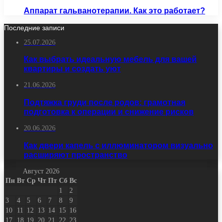
Аппарат гальванотерапии. Как это работает?
Последние записи
25.07.2026
Как выбрать идеальную мебель для вашей
квартиры и создать уют
21.06.2026
Подтяжка груди после родов: грамотная
подготовка к операции и снижение рисков
20.06.2026
Как двери капель с иллюминатором визуально
расширяют пространство
Август 2026
Пн
Вт
Ср
Чт
Пт
Сб
Вс
1
2
3
4
5
6
7
8
9
10
11
12
13
14
15
16
17
18
19
20
21
22
23