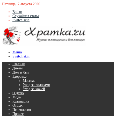
Пятница, 7 августа 2026
Войти
Случайная статья
Switch skin
Меню
Switch skin
Главная
Диеты
Дом и быт
Здоровье
Массаж
Уход за волосами
Уход за кожей
О детях
Мода
Кулинария
Отдых
Психология
Прочее