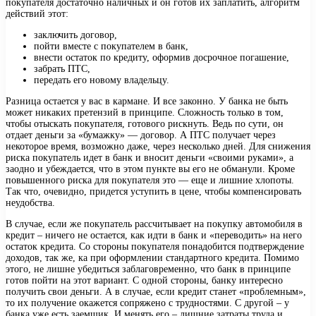
покупателя достаточно наличных и он готов их заплатить, алгоритм
действий этот:
заключить договор,
пойти вместе с покупателем в банк,
внести остаток по кредиту, оформив досрочное погашение,
забрать ПТС,
передать его новому владельцу.
Разница остается у вас в кармане. И все законно. У банка не быть
может никаких претензий в принципе. Сложность только в том,
чтобы отыскать покупателя, готового рискнуть. Ведь по сути, он
отдает деньги за «бумажку» — договор. А ПТС получает через
некоторое время, возможно даже, через несколько дней. Для снижения
риска покупатель идет в банк и вносит деньги «своими руками», а
заодно и убеждается, что в этом пункте вы его не обманули. Кроме
повышенного риска для покупателя это — еще и лишние хлопоты.
Так что, очевидно, придется уступить в цене, чтобы компенсировать
неудобства.
В случае, если же покупатель рассчитывает на покупку автомобиля в
кредит – ничего не остается, как идти в банк и «переводить» на него
остаток кредита. Со стороны покупателя понадобится подтверждение
доходов, так же, ка при оформлении стандартного кредита. Помимо
этого, не лишне убедиться заблаговременно, что банк в принципе
готов пойти на этот вариант. С одной стороны, банку интересно
получить свои деньги. А в случае, если кредит станет «проблемным»,
то их получение окажется сопряжено с трудностями. С другой – у
банка уже есть заемщик. И менять его – лишние затраты труда и