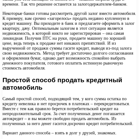
времени. Так что решение останется за залогодержателем-банком.
Некоторые банки готовы рассмотреть другой залог вместо автомобиля.
К примеру, вам срочно «загорелось» продать недавно купленную в
кредит машину. Вы приходите в банк и предлагаете оформить в залог
квартиру, дачу. Оптимальным залогом в этот ситуации является
недвижимость, в которой никто не зарегистрирован – она самая
ликвидная. Получив ПТС на руки, продаете машину по хорошей
цене, ведь теперь к продаже нет никаких препятствий. И из
вырученной от продажи суммы гасите кредит, выводя из-под залога
свою недвижимость. Метод требует достаточно долгого согласования
и оформления бумаг, однако дает возможность спокойно выбрать
денежного покупателя, готового оплатить истинную рыночную
стоимость автомобиля.
Простой способ продать кредитный
автомобиль
Самый простой способ, подходящий тем, у кого сумма остатка по
кредиту невелика и нет просрочек в платежах – перекредитоваться.
Вместе с тем как правило берется потребительский кредит на
непродолжительный срок. За счет полученных денег погашается
автокредит – и вы можете свободно продать автомобиль. Из
полученных за него денег гасится досрочно кредит потребительский.
Вариант данного способа – взять в долг у друзей, знакомых.