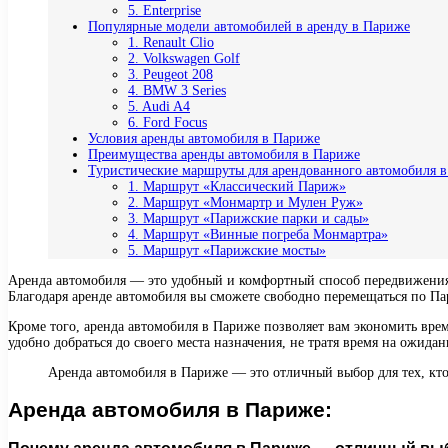
5. Enterprise
Популярные модели автомобилей в аренду в Париже
1. Renault Clio
2. Volkswagen Golf
3. Peugeot 208
4. BMW 3 Series
5. Audi A4
6. Ford Focus
Условия аренды автомобиля в Париже
Преимущества аренды автомобиля в Париже
Туристические маршруты для арендованного автомобиля 
1. Маршрут «Классический Париж»
2. Маршрут «Монмартр и Мулен Руж»
3. Маршрут «Парижские парки и сады»
4. Маршрут «Винные погреба Монмартра»
5. Маршрут «Парижские мосты»
Аренда автомобиля — это удобный и комфортный способ передвижения п
Благодаря аренде автомобиля вы сможете свободно перемещаться по Па
Кроме того, аренда автомобиля в Париже позволяет вам экономить вре
удобно добраться до своего места назначения, не тратя время на ожид
Аренда автомобиля в Париже — это отличный выбор для тех, кто 
Аренда автомобиля в Париже: