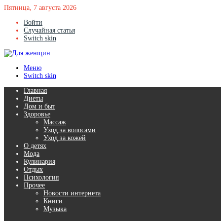
Пятница, 7 августа 2026
Войти
Случайная статья
Switch skin
Меню
Switch skin
Главная
Диеты
Дом и быт
Здоровье
Массаж
Уход за волосами
Уход за кожей
О детях
Мода
Кулинария
Отдых
Психология
Прочее
Новости интернета
Книги
Музыка