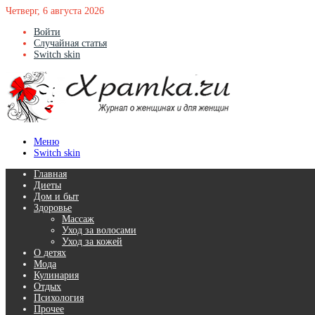
Четверг, 6 августа 2026
Войти
Случайная статья
Switch skin
Меню
Switch skin
Главная
Диеты
Дом и быт
Здоровье
Массаж
Уход за волосами
Уход за кожей
О детях
Мода
Кулинария
Отдых
Психология
Прочее