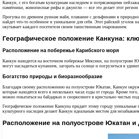
Канкун, с его богатым культурным наследием и потрясающими пейзажа
памятники, живописные рифы и джунгли — все это делает этот регион 
Прогулка по древним руинам майя, плавание с дельфинами в природн
найдет что-то особенное и уникальное для себя. Этот райский уголок 
окутывает каждого посетителя своим таинственным очарованием.
Географическое положение Канкуна: кл
Расположение на побережье Карибского моря
Канкун находится на восточном побережье Мексики, на полуострове Юк
могут насладиться купанием, загорать на солнце и погрузиться в удив
Богатство природы и биоразнообразие
Благодаря своему расположению на полуострове Юкатан, Канкун окруж
которые находятся всего в нескольких часах езды от города. Кроме то
можно покататься на байдарках и сноркелинге в кристально чистых по
Географическое положение Канкуна придает этому городу уникальные 
культурного наследия делают Канкун идеальным местом для незабываем
Расположение на полуострове Юкатан и