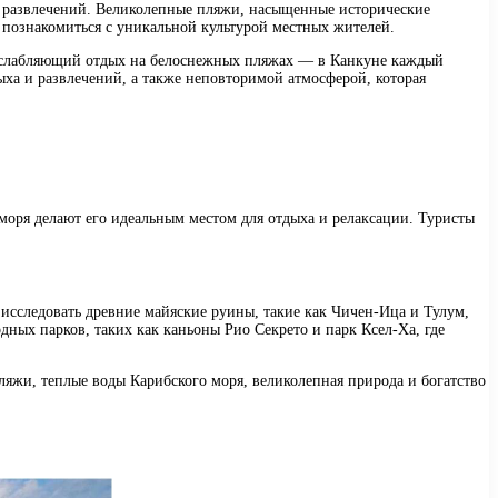
и развлечений. Великолепные пляжи, насыщенные исторические
 познакомиться с уникальной культурой местных жителей.
асслабляющий отдых на белоснежных пляжах — в Канкуне каждый
ыха и развлечений, а также неповторимой атмосферой, которая
моря делают его идеальным местом для отдыха и релаксации. Туристы
сследовать древние майяские руины, такие как Чичен-Ица и Тулум,
дных парков, таких как каньоны Рио Секрето и парк Ксел-Ха, где
яжи, теплые воды Карибского моря, великолепная природа и богатство