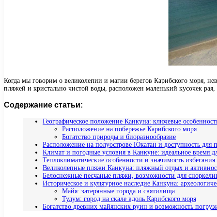
Когда мы говорим о великолепии и магии берегов Карибского моря, не
пляжей и кристально чистой воды, расположен маленький кусочек рая
Содержание статьи:
Географическое положение Канкуна: ключевые особеннос
Расположение на побережье Карибского моря
Богатство природы и биоразнообразие
Расположение на полуострове Юкатан и доступность для 
Климат и погодные условия в Канкуне: идеальное время д
Теплоклиматические особенности и значимость избегания 
Великолепные пляжи Канкуна: пляжный отдых и активно
Белоснежные песчаные пляжи, возможности для сноркели
Историческое и культурное наследие Канкуна: археологич
Майя: затерянные города и святилища
Тулум: город на скале вдоль Карибского моря
Богатство древних майянских руин и возможность погруз