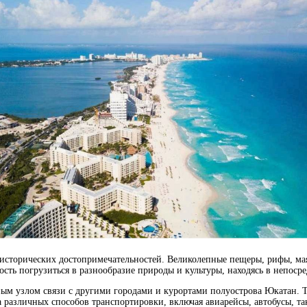
исторических достопримечательностей. Великолепные пещеры, рифы, маяк
ть погрузиться в разнообразие природы и культуры, находясь в непосре
м узлом связи с другими городами и курортами полуострова Юкатан. Ту
различных способов транспортировки, включая авиарейсы, автобусы, так