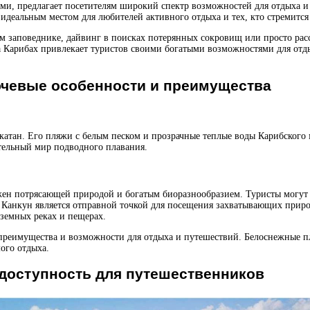
ми, предлагает посетителям широкий спектр возможностей для отдыха 
идеальным местом для любителей активного отдыха и тех, кто стремится
ом заповеднике, дайвинг в поисках потерянных сокровищ или просто р
на Карибах привлекает туристов своими богатыми возможностями для отд
ючевые особенности и преимущества
атан. Его пляжи с белым песком и прозрачные теплые воды Карибского 
ительный мир подводного плавания.
ен потрясающей природой и богатым биоразнообразием. Туристы могут и
го, Канкун является отправной точкой для посещения захватывающих приро
дземных реках и пещерах.
преимущества и возможности для отдыха и путешествий. Белоснежные пл
ого отдыха.
 доступность для путешественников