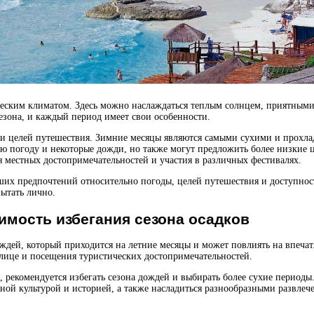
ческим климатом. Здесь можно наслаждаться теплым солнцем, приятными
сезона, и каждый период имеет свои особенности.
и целей путешествия. Зимние месяцы являются самыми сухими и прохлад
ую погоду и некоторые дожди, но также могут предложить более низкие
 местных достопримечательностей и участия в различных фестивалях.
ших предпочтений относительно погоды, целей путешествия и доступнос
ытать лично.
имость избегания сезона осадков
ождей, который приходится на летние месяцы и может повлиять на впечат
улице и посещения туристических достопримечательностей.
, рекомендуется избегать сезона дождей и выбирать более сухие периоды
тной культурой и историей, а также насладиться разнообразными развле