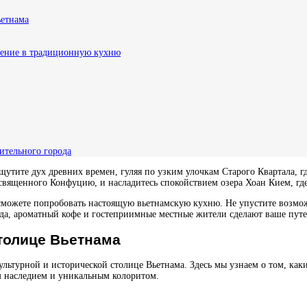
ьетнама
жение в традиционную кухню
ительного города
щутите дух древних времен, гуляя по узким улочкам Старого Квартала, г
освященного Конфуцию, и насладитесь спокойствием озера Хоан Кием, г
 вы сможете попробовать настоящую вьетнамскую кухню. Не упустите воз
 еда, ароматный кофе и гостеприимные местные жители сделают ваше пу
столице Вьетнама
ультурной и исторической столице Вьетнама. Здесь мы узнаем о том, ка
м наследием и уникальным колоритом.