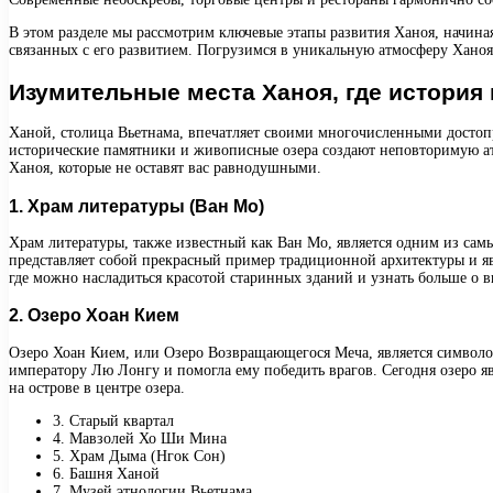
В этом разделе мы рассмотрим ключевые этапы развития Ханоя, начиная
связанных с его развитием. Погрузимся в уникальную атмосферу Ханоя
Изумительные места Ханоя, где история 
Ханой, столица Вьетнама, впечатляет своими многочисленными достопр
исторические памятники и живописные озера создают неповторимую ат
Ханоя, которые не оставят вас равнодушными.
1. Храм литературы (Ван Мо)
Храм литературы, также известный как Ван Мо, является одним из сам
представляет собой прекрасный пример традиционной архитектуры и яв
где можно насладиться красотой старинных зданий и узнать больше о в
2. Озеро Хоан Кием
Озеро Хоан Кием, или Озеро Возвращающегося Меча, является символом 
императору Лю Лонгу и помогла ему победить врагов. Сегодня озеро я
на острове в центре озера.
3. Старый квартал
4. Мавзолей Хо Ши Мина
5. Храм Дыма (Нгок Сон)
6. Башня Ханой
7. Музей этнологии Вьетнама