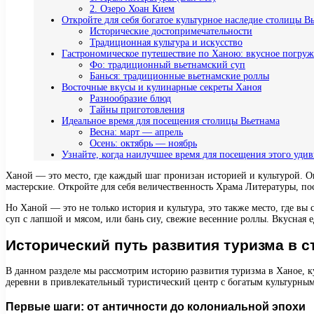
2. Озеро Хоан Кием
Откройте для себя богатое культурное наследие столицы В
Исторические достопримечательности
Традиционная культура и искусство
Гастрономическое путешествие по Ханою: вкусное погру
Фо: традиционный вьетнамский суп
Банься: традиционные вьетнамские роллы
Восточные вкусы и кулинарные секреты Ханоя
Разнообразие блюд
Тайны приготовления
Идеальное время для посещения столицы Вьетнама
Весна: март — апрель
Осень: октябрь — ноябрь
Узнайте, когда наилучшее время для посещения этого удив
Ханой — это место, где каждый шаг пронизан историей и культурой. О
мастерские. Откройте для себя величественность Храма Литературы, п
Но Ханой — это не только история и культура, это также место, где
суп с лапшой и мясом, или бань сиу, свежие весенние роллы. Вкусная
Исторический путь развития туризма в 
В данном разделе мы рассмотрим историю развития туризма в Ханое, к
деревни в привлекательный туристический центр с богатым культурны
Первые шаги: от античности до колониальной эпохи