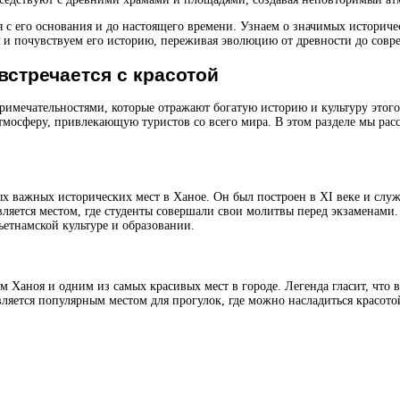
 с его основания и до настоящего времени. Узнаем о значимых историче
 и почувствуем его историю, переживая эволюцию от древности до совр
встречается с красотой
имечательностями, которые отражают богатую историю и культуру этого
мосферу, привлекающую туристов со всего мира. В этом разделе мы рас
ых важных исторических мест в Ханое. Он был построен в XI веке и сл
ляется местом, где студенты совершали свои молитвы перед экзаменами
ьетнамской культуре и образовании.
Ханоя и одним из самых красивых мест в городе. Легенда гласит, что в
вляется популярным местом для прогулок, где можно насладиться красот