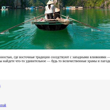
менностью, где восточные традиции соседствуют с западными влияниями
ы найдете что-то удивительное — будь то величественные храмы и паго
и
отой