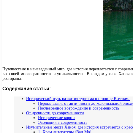
Путешествие в неизведанный мир, где история переплетается с совре
вас своей многогранностью и уникальностью. В каждом уголке Ханоя в
рестораны.
Содержание статьи:
Исторический путь развития туризма в столице Вьетнама
Первые шаги: от античности до колониальной эпох
Послевоенное возрождение и современность
От древности до современности
Исторические корни
Эволюция в современность
Изумительные места Ханоя, где история встречается с крас
1. Храм литературы (Ван Мо)