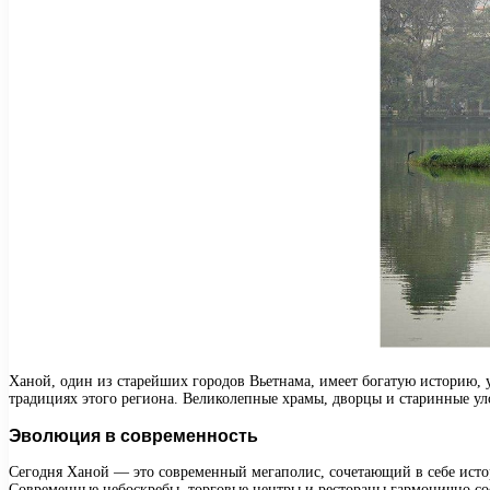
Ханой, один из старейших городов Вьетнама, имеет богатую историю, 
традициях этого региона. Великолепные храмы, дворцы и старинные ул
Эволюция в современность
Сегодня Ханой — это современный мегаполис, сочетающий в себе истор
Современные небоскребы, торговые центры и рестораны гармонично с