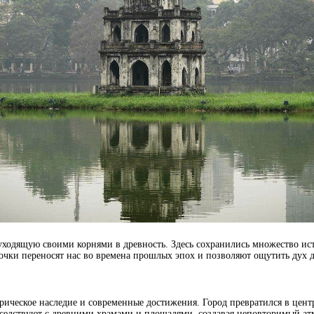
уходящую своими корнями в древность. Здесь сохранились множество ист
очки переносят нас во времена прошлых эпох и позволяют ощутить дух 
ическое наследие и современные достижения. Город превратился в цент
оседствуют с древними храмами и площадями, создавая неповторимый а