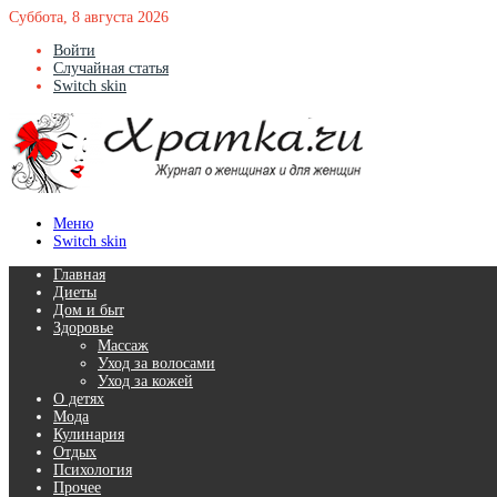
Суббота, 8 августа 2026
Войти
Случайная статья
Switch skin
Меню
Switch skin
Главная
Диеты
Дом и быт
Здоровье
Массаж
Уход за волосами
Уход за кожей
О детях
Мода
Кулинария
Отдых
Психология
Прочее