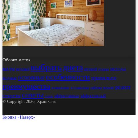
Облако меток
выбрать
диета
виды
методы
вкусный
игровой
лучшие
особенности
основные
правильно
модные
преимущества
рецепт
работы
ремонт
применение
путешествие
советы
секреты
эффективные
эффективный
стиль
© Copyright 2026, Xpamka.ru
Кнопка «Наверх»