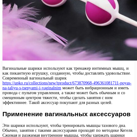
Вагинальные шарики используют как тренажер интимных мышц, и
как пикантную игрушку, созданную, чтобы доставлять удовольствие.
Современный вагинальный шарик
https://upko.ru/collections/new/tproduct/673870968-496361081711-poyas-
na-taliyu-s-tsepyami-i-vaginalnim
может быть вибрационным и иметь
провода с пультом управления, а также может быть обычным и со
смещенным центром тяжести, чтобы сделать занятия с ним
эффективнее. Такой аксессуар покупают для разных целей.
Применение вагинальных аксессуаров
Эти шарики используют, чтобы тренировать мышцы тазового дна.
Обычно, занятия с такими аксессуарами проходят по методике Кегеля.
Сжимая и разжимая внутренние мышцы, чтобы удержать шарики