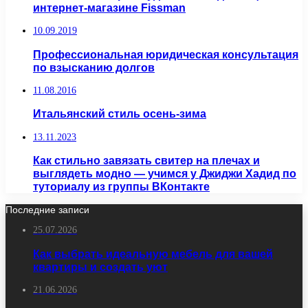
интернет-магазине Fissman
10.09.2019
Профессиональная юридическая консультация
по взысканию долгов
11.08.2016
Итальянский стиль осень-зима
13.11.2023
Как стильно завязать свитер на плечах и
выглядеть модно — учимся у Джиджи Хадид по
туториалу из группы ВКонтакте
Последние записи
25.07.2026
Как выбрать идеальную мебель для вашей
квартиры и создать уют
21.06.2026