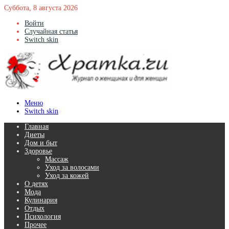
Суббота, 8 августа 2026
Войти
Случайная статья
Switch skin
Меню
Switch skin
Главная
Диеты
Дом и быт
Здоровье
Массаж
Уход за волосами
Уход за кожей
О детях
Мода
Кулинария
Отдых
Психология
Прочее