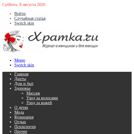
Суббота, 8 августа 2026
Войти
Случайная статья
Switch skin
Меню
Switch skin
Главная
Диеты
Дом и быт
Здоровье
Массаж
Уход за волосами
Уход за кожей
О детях
Мода
Кулинария
Отдых
Психология
Прочее