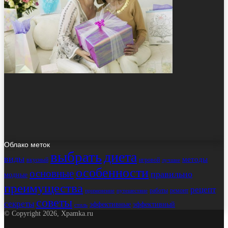
Облако меток
выбрать
диета
виды
методы
вкусный
игровой
лучшие
особенности
основные
правильно
модные
преимущества
рецепт
работы
ремонт
применение
путешествие
советы
секреты
эффективные
эффективный
стиль
© Copyright 2026, Xpamka.ru