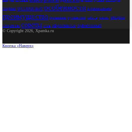
особенности
основные
правильно
модные
преимущества
рецепт
работы
ремонт
применение
путешествие
советы
секреты
эффективные
эффективный
стиль
© Copyright 2026, Xpamka.ru
Кнопка «Наверх»