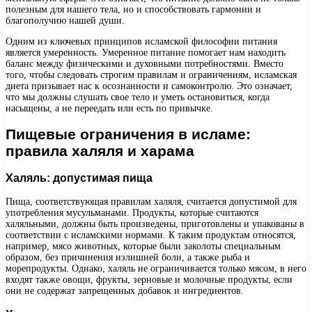
полезным для нашего тела, но и способствовать гармонии и
благополучию нашей души.
Одним из ключевых принципов исламской философии питания
является умеренность. Умеренное питание помогает нам находить
баланс между физическими и духовными потребностями. Вместо
того, чтобы следовать строгим правилам и ограничениям, исламская
диета призывает нас к осознанности и самоконтролю. Это означает,
что мы должны слушать свое тело и уметь остановиться, когда
насыщены, а не переедать или есть по привычке.
Пищевые ограничения в исламе:
правила халяля и харама
Халяль: допустимая пища
Пища, соответствующая правилам халяля, считается допустимой для
употребления мусульманами. Продукты, которые считаются
халяльными, должны быть произведены, приготовлены и упакованы в
соответствии с исламскими нормами. К таким продуктам относятся,
например, мясо животных, которые были заколоты специальным
образом, без причинения излишней боли, а также рыба и
морепродукты. Однако, халяль не ограничивается только мясом, в него
входят также овощи, фрукты, зерновые и молочные продукты, если
они не содержат запрещенных добавок и ингредиентов.