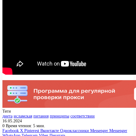
Теги
диета
исламская
питания
принципы
соответствии
16.05.2024
0
Время чтения: 5 мин.
Facebook
X
Pinterest
Вконтакте
Одноклассники
Messenger
Messenger
WhatsApp
Telegram
Viber
Печатать