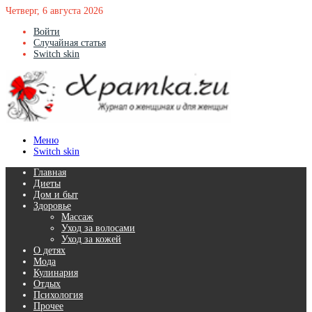
Четверг, 6 августа 2026
Войти
Случайная статья
Switch skin
Меню
Switch skin
Главная
Диеты
Дом и быт
Здоровье
Массаж
Уход за волосами
Уход за кожей
О детях
Мода
Кулинария
Отдых
Психология
Прочее