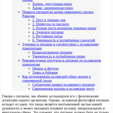
Халяль: допустимая пища
Харам: запрещенная пища
Правила питания во время священного месяца
Рамадан
1. Пост в течение дня
2. Перекусы до рассвета
3. Разрыв поста вечерним приемом пищи
4. Здоровое питание
5. Регулярное питье
6. Умеренность в потреблении сладостей
Здоровье и питание в соответствии с исламскими
принципами
Балансированное питание
Умеренность в потреблении пищи
Рекомендуемые продукты в питании по исламским
принципам
Овощи и фрукты
Злаки и бобовые
Как поддерживать исламский образ жизни в
современной эпохе
Соблюдение правил исламского питания
Современные вызовы и исламская диета
Говоря о питании, мы обычно ассоциируем его с физическими
аспектами нашего организма. Однако, исламская философия питания
исходит из идеи, что пища является неотъемлемой частью нашей
духовности и может оказывать влияние на нашу эмоциональную и
ментальную сферы. Это означает, что питание должно быть не только