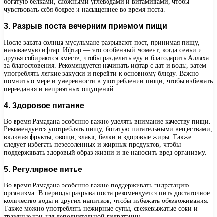
богатую белками, сложными углеводами и витаминами, чтобы
чувствовать себя бодрее и насыщеннее во время поста.
3. Разрыв поста вечерним приемом пищи
После заката солнца мусульмане разрывают пост, принимая пищу,
называемую ифтар. Ифтар — это особенный момент, когда семьи и
друзья собираются вместе, чтобы разделить еду и благодарить Аллаха
за благословения. Рекомендуется начинать ифтар с дат и воды, затем
употреблять легкие закуски и перейти к основному блюду. Важно
помнить о мере и умеренности в употреблении пищи, чтобы избежать
переедания и неприятных ощущений.
4. Здоровое питание
Во время Рамадана особенно важно уделять внимание качеству пищи.
Рекомендуется употреблять пищу, богатую питательными веществами,
включая фрукты, овощи, злаки, белки и здоровые жиры. Также
следует избегать пересоленных и жирных продуктов, чтобы
поддерживать здоровый образ жизни и не наносить вред организму.
5. Регулярное питье
Во время Рамадана особенно важно поддерживать гидратацию
организма. В периоды разрыва поста рекомендуется пить достаточное
количество воды и других напитков, чтобы избежать обезвоживания.
Также можно употреблять нежирные супы, свежевыжатые соки и
травяные чаи для дополнительной гидратации.