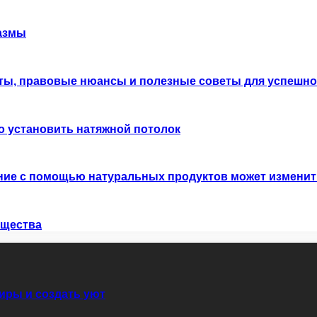
азмы
ты, правовые нюансы и полезные советы для успешно
о установить натяжной потолок
ание с помощью натуральных продуктов может изменит
ущества
иры и создать уют