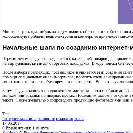
Многие люди когда-нибудь да задумывались об открытии собственного 
колоссальную прибыль, ведь электронная коммерция привлекает множес
Начальные шаги по созданию интернет-
Первым делом следует определиться с категорией товаров для продви
на виртуальных китайских торговых площадках. В ходе поиска бизнес-
После выбора подходящих поставщиков начинается этап создания сайта.
помощи специальных онлайн-сервисов; посетить специализированные ку
своих клиентов и не требует времени на открытие. Во всех случаях важ
Затем следует заняться продвижением магазина — его необходимо часто
ящикам или раздавать в людных местах. Последним шагом в открытии с
текста. Также желательно сопроводить продукцию фотографиями или в
Теги
интернет-магазина
основные
открытия
этапы
17.05.2017
0
Время чтения: 1 минута
Facebook
X
Pinterest
Вконтакте
Одноклассники
Messenger
Messenger
Wha