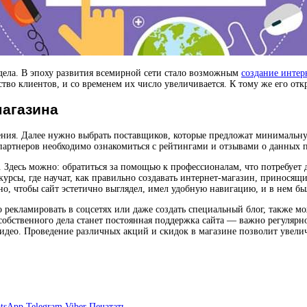
дела. В эпоху развития всемирной сети стало возможным
создание интер
тво клиентов, и со временем их число увеличивается. К тому же его от
магазина
жения. Далее нужно выбрать поставщиков, которые предложат минимальн
партнеров необходимо ознакомиться с рейтингами и отзывами о данных 
 Здесь можно: обратиться за помощью к профессионалам, что потребует д
рсы, где научат, как правильно создавать интернет-магазин, приносящ
но, чтобы сайт эстетично выглядел, имел удобную навигацию, и в нем бы
 рекламировать в соцсетях или даже создать специальный блог, также мо
обственного дела станет постоянная поддержка сайта — важно регулярн
идео. Проведение различных акций и скидок в магазине позволит увелич
tsApp
Telegram
Viber
Печатать