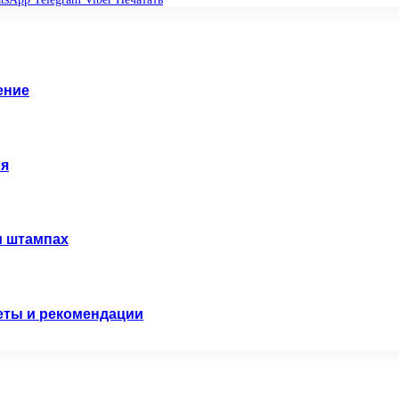
ение
ия
 и штампах
веты и рекомендации