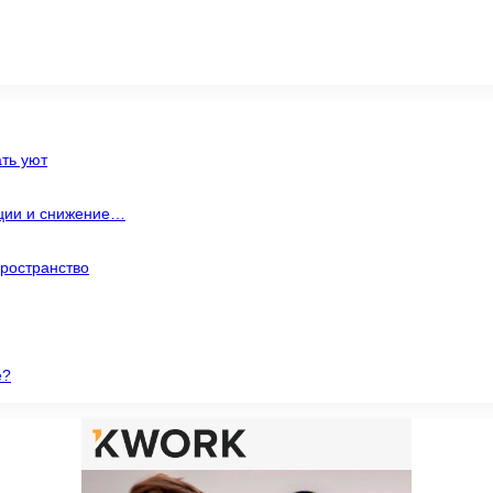
ть уют
ации и снижение…
ространство
е?