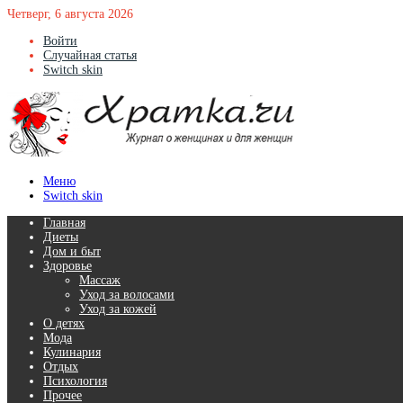
Четверг, 6 августа 2026
Войти
Случайная статья
Switch skin
Меню
Switch skin
Главная
Диеты
Дом и быт
Здоровье
Массаж
Уход за волосами
Уход за кожей
О детях
Мода
Кулинария
Отдых
Психология
Прочее