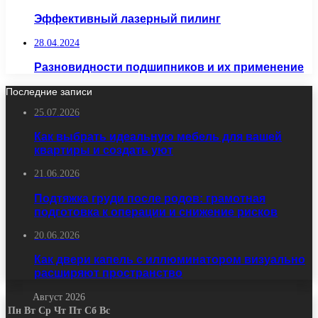
Эффективный лазерный пилинг
28.04.2024
Разновидности подшипников и их применение
Последние записи
25.07.2026
Как выбрать идеальную мебель для вашей
квартиры и создать уют
21.06.2026
Подтяжка груди после родов: грамотная
подготовка к операции и снижение рисков
20.06.2026
Как двери капель с иллюминатором визуально
расширяют пространство
Август 2026
Пн
Вт
Ср
Чт
Пт
Сб
Вс