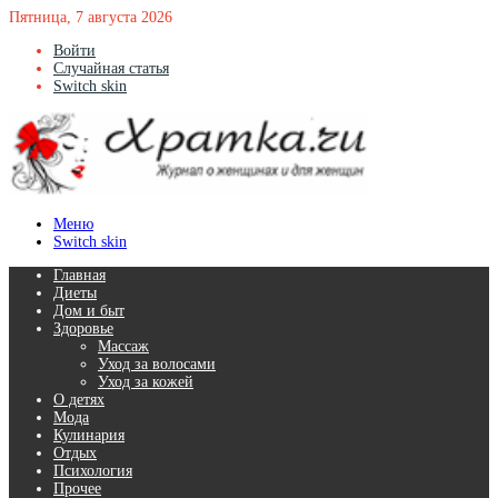
Пятница, 7 августа 2026
Войти
Случайная статья
Switch skin
Меню
Switch skin
Главная
Диеты
Дом и быт
Здоровье
Массаж
Уход за волосами
Уход за кожей
О детях
Мода
Кулинария
Отдых
Психология
Прочее