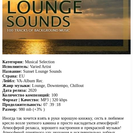
Категория:
Musical Selection
Исполнитель:
Varied Artist
Название:
Sunset Lounge Sounds
Страна:
EU
Лейбл:
VA-Album Rec.
Жанр музыки:
Lounge, Downtempo, Chillout
Дата релиза:
2020
Количество композиций:
100
Формат | Качество:
MP3 | 320 kbps
Продолжительность:
07 :39 :18
Размер:
980 mb (+3% )
Иногда так хочется взять в руки хорошую книжку, сесть в любимое
кресло возле уютного камина и просто насладиться атмосферой!
Атмосферой релакса, хорошего настроения и прекрасной музыки!
Атмосферой приятного уху звучания и исключительно добрых