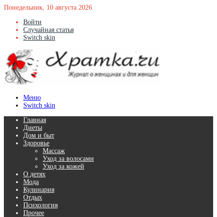
Понедельник, 10 августа 2026
Войти
Случайная статья
Switch skin
Меню
Switch skin
Главная
Диеты
Дом и быт
Здоровье
Массаж
Уход за волосами
Уход за кожей
О детях
Мода
Кулинария
Отдых
Психология
Прочее