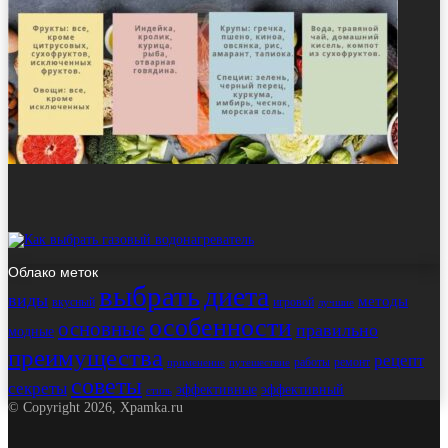
Облако меток
выбрать
диета
виды
методы
вкусный
игровой
лучшие
особенности
основные
правильно
модные
преимущества
рецепт
работы
ремонт
применение
путешествие
советы
секреты
эффективные
эффективный
стиль
© Copyright 2026, Xpamka.ru