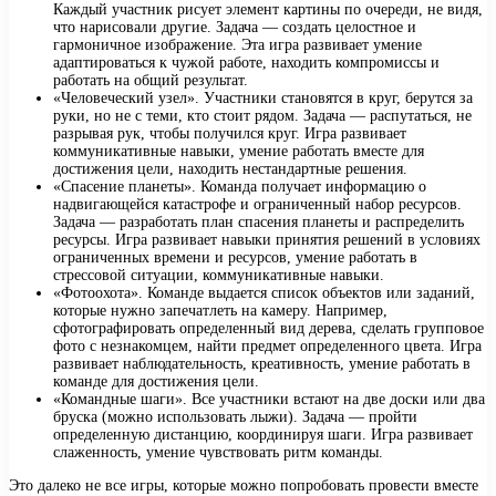
Каждый участник рисует элемент картины по очереди, не видя,
что нарисовали другие. Задача — создать целостное и
гармоничное изображение. Эта игра развивает умение
адаптироваться к чужой работе, находить компромиссы и
работать на общий результат.
«Человеческий узел». Участники становятся в круг, берутся за
руки, но не с теми, кто стоит рядом. Задача — распутаться, не
разрывая рук, чтобы получился круг. Игра развивает
коммуникативные навыки, умение работать вместе для
достижения цели, находить нестандартные решения.
«Спасение планеты». Команда получает информацию о
надвигающейся катастрофе и ограниченный набор ресурсов.
Задача — разработать план спасения планеты и распределить
ресурсы. Игра развивает навыки принятия решений в условиях
ограниченных времени и ресурсов, умение работать в
стрессовой ситуации, коммуникативные навыки.
«Фотоохота». Команде выдается список объектов или заданий,
которые нужно запечатлеть на камеру. Например,
сфотографировать определенный вид дерева, сделать групповое
фото с незнакомцем, найти предмет определенного цвета. Игра
развивает наблюдательность, креативность, умение работать в
команде для достижения цели.
«Командные шаги». Все участники встают на две доски или два
бруска (можно использовать лыжи). Задача — пройти
определенную дистанцию, координируя шаги. Игра развивает
слаженность, умение чувствовать ритм команды.
Это далеко не все игры, которые можно попробовать провести вместе