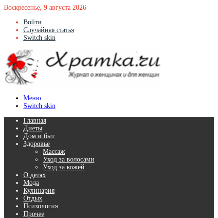
Воскресенье, 9 августа 2026
Войти
Случайная статья
Switch skin
Меню
Switch skin
Главная
Диеты
Дом и быт
Здоровье
Массаж
Уход за волосами
Уход за кожей
О детях
Мода
Кулинария
Отдых
Психология
Прочее