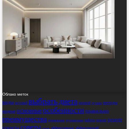
Облако меток
выбрать
диета
виды
методы
вкусный
игровой
лучшие
особенности
основные
правильно
модные
преимущества
рецепт
работы
ремонт
применение
путешествие
советы
секреты
эффективные
эффективный
стиль