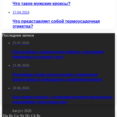
Что такое мужские кроксы?
15.04.2024
Что представляет собой термоусадочная
этикетка?
Последние записи
25.07.2026
Как выбрать идеальную мебель для вашей
квартиры и создать уют
21.06.2026
Подтяжка груди после родов: грамотная
подготовка к операции и снижение рисков
20.06.2026
Как двери капель с иллюминатором визуально
расширяют пространство
Август 2026
Пн
Вт
Ср
Чт
Пт
Сб
Вс