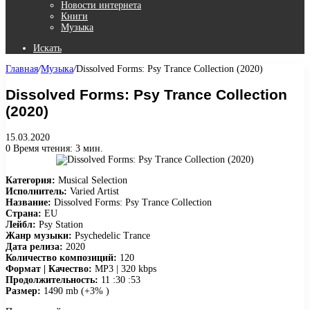
Новости интернета
Книги
Музыка
Искать
Главная
/
Музыка
/
Dissolved Forms: Psy Trance Collection (2020)
Dissolved Forms: Psy Trance Collection
(2020)
15.03.2020
0
Время чтения: 3 мин.
Категория:
Musical Selection
Исполнитель:
Varied Artist
Название:
Dissolved Forms: Psy Trance Collection
Страна:
EU
Лейбл:
Psy Station
Жанр музыки:
Psychedelic Trance
Дата релиза:
2020
Количество композиций:
120
Формат | Качество:
MP3 | 320 kbps
Продолжительность:
11 :30 :53
Размер:
1490 mb (+3% )