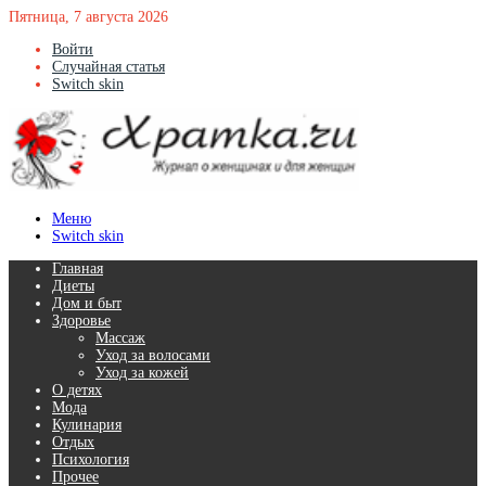
Пятница, 7 августа 2026
Войти
Случайная статья
Switch skin
Меню
Switch skin
Главная
Диеты
Дом и быт
Здоровье
Массаж
Уход за волосами
Уход за кожей
О детях
Мода
Кулинария
Отдых
Психология
Прочее