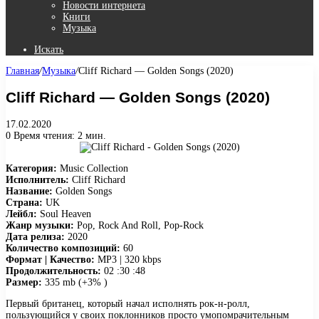
Новости интернета
Книги
Музыка
Искать
Главная
/
Музыка
/
Cliff Richard — Golden Songs (2020)
Cliff Richard — Golden Songs (2020)
17.02.2020
0
Время чтения: 2 мин.
Категория:
Music Collection
Исполнитель:
Cliff Richard
Название:
Golden Songs
Страна:
UK
Лейбл:
Soul Heaven
Жанр музыки:
Pop, Rock And Roll, Pop-Rock
Дата релиза:
2020
Количество композиций:
60
Формат | Качество:
MP3 | 320 kbps
Продолжительность:
02 :30 :48
Размер:
335 mb (+3% )
Первый британец, который начал исполнять рок-н-ролл,
пользующийся у своих поклонников просто умопомрачительным