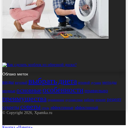
Облако меток
выбрать
диета
виды
методы
вкусный
игровой
лучшие
особенности
основные
правильно
модные
преимущества
рецепт
работы
ремонт
применение
путешествие
советы
секреты
эффективные
эффективный
стиль
© Copyright 2026, Xpamka.ru
Кнопка «Наверх»