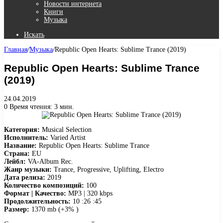
Новости интернета
Книги
Музыка
Искать
Главная
/
Музыка
/
Republic Open Hearts: Sublime Trance (2019)
Republic Open Hearts: Sublime Trance
(2019)
24.04.2019
0
Время чтения: 3 мин.
Категория:
Musical Selection
Исполнитель:
Varied Artist
Название:
Republic Open Hearts: Sublime Trance
Страна:
EU
Лейбл:
VA-Album Rec.
Жанр музыки:
Trance, Progressive, Uplifting, Electro
Дата релиза:
2019
Количество композиций:
100
Формат | Качество:
MP3 | 320 kbps
Продолжительность:
10 :26 :45
Размер:
1370 mb (+3% )