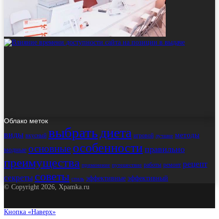
Облако меток
выбрать
диета
виды
методы
вкусный
игровой
лучшие
особенности
основные
правильно
модные
преимущества
рецепт
работы
ремонт
применение
путешествие
советы
секреты
эффективные
эффективный
стиль
© Copyright 2026, Xpamka.ru
Кнопка «Наверх»