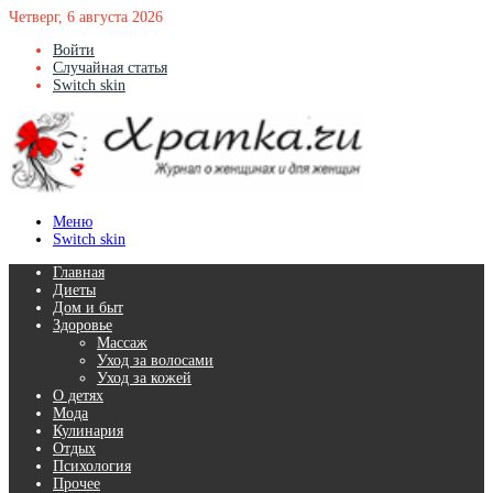
Четверг, 6 августа 2026
Войти
Случайная статья
Switch skin
Меню
Switch skin
Главная
Диеты
Дом и быт
Здоровье
Массаж
Уход за волосами
Уход за кожей
О детях
Мода
Кулинария
Отдых
Психология
Прочее