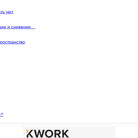
ть уют
ации и снижение…
ространство
е?