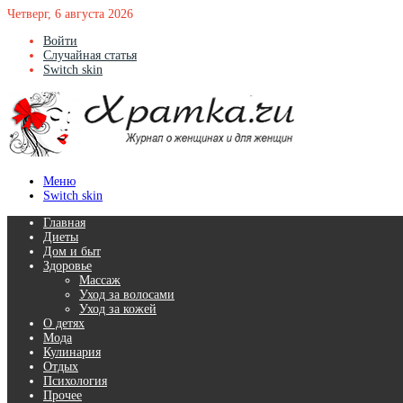
Четверг, 6 августа 2026
Войти
Случайная статья
Switch skin
Меню
Switch skin
Главная
Диеты
Дом и быт
Здоровье
Массаж
Уход за волосами
Уход за кожей
О детях
Мода
Кулинария
Отдых
Психология
Прочее