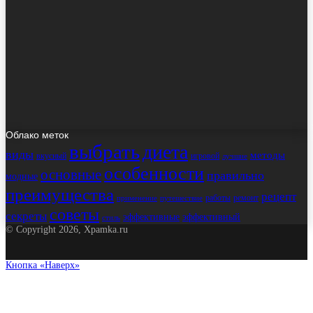
Облако меток
выбрать
диета
виды
методы
вкусный
игровой
лучшие
особенности
основные
правильно
модные
преимущества
рецепт
работы
ремонт
применение
путешествие
советы
секреты
эффективные
эффективный
стиль
© Copyright 2026, Xpamka.ru
Кнопка «Наверх»