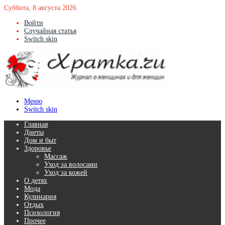
Суббота, 8 августа 2026
Войти
Случайная статья
Switch skin
Меню
Switch skin
Главная
Диеты
Дом и быт
Здоровье
Массаж
Уход за волосами
Уход за кожей
О детях
Мода
Кулинария
Отдых
Психология
Прочее