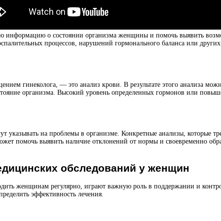
ую информацию о состоянии организма женщины и помочь выявить возмо
воспалительных процессов, нарушений гормонального баланса или других
нием гинеколога, — это анализ крови. В результате этого анализа можн
стояние организма. Высокий уровень определенных гормонов или повыше
ут указывать на проблемы в организме. Конкретные анализы, которые тр
ожет помочь выявить наличие отклонений от нормы и своевременно обр
едицинских обследований у женщин
одить женщинам регулярно, играют важную роль в поддержании и контро
определить эффективность лечения.