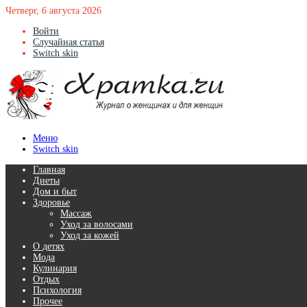
Четверг, 6 августа 2026
Войти
Случайная статья
Switch skin
Меню
Switch skin
Главная
Диеты
Дом и быт
Здоровье
Массаж
Уход за волосами
Уход за кожей
О детях
Мода
Кулинария
Отдых
Психология
Прочее