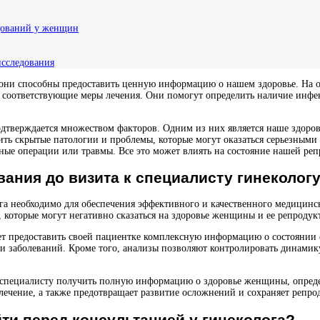
дований у женщин
исследования
о они способны предоставить ценную информацию о нашем здоровье. На о
 соответствующие меры лечения. Они помогут определить наличие инфе
одтверждается множеством факторов. Одним из них является наше здоро
ить скрытые патологии и проблемы, которые могут оказаться серьезным
нные операции или травмы. Все это может влиять на состояние нашей ре
ания до визита к специалисту гинеколог
га необходимо для обеспечения эффективного и качественного медицин
 которые могут негативно сказаться на здоровье женщины и ее репроду
ет предоставить своей пациентке комплексную информацию о состоянии е
и заболеваний. Кроме того, анализы позволяют контролировать динамик
ет специалисту получить полную информацию о здоровье женщины, опре
 лечение, а также предотвращает развитие осложнений и сохраняет репр
ти перед консультацией у гинеколога?