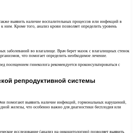
а также выявить наличие воспалительных процессов или инфекций в
к ним. Кроме того, анализ крови позволяет определить уровень
вых заболеваний во влагалище. Врач берет мазок с влагалищных стенок
организмов, что помогает определить необходимое лечение.
ред посещением гинеколога рекомендуется проконсультироваться с
ской репродуктивной системы
Они помогают выявить наличие инфекций, гормональных нарушений,
идной железы, что особенно важно для диагностики бесплодия или
ческое исследование (анализ на онкоцитологию) позволяет выявить