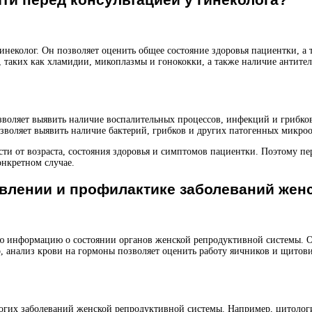
гинеколог. Он позволяет оценить общее состояние здоровья пациентки, 
 таких как хламидии, микоплазмы и гонококки, а также наличие антител 
озволяет выявить наличие воспалительных процессов, инфекций и грибко
озволяет выявить наличие бактерий, грибков и других патогенных микро
ти от возраста, состояния здоровья и симптомов пациентки. Поэтому пе
онкретном случае.
влении и профилактике заболеваний жен
ую информацию о состоянии органов женской репродуктивной системы. 
, анализ крови на гормоны позволяет оценить работу яичников и щитов
огих заболеваний женской репродуктивной системы. Например, цитологи