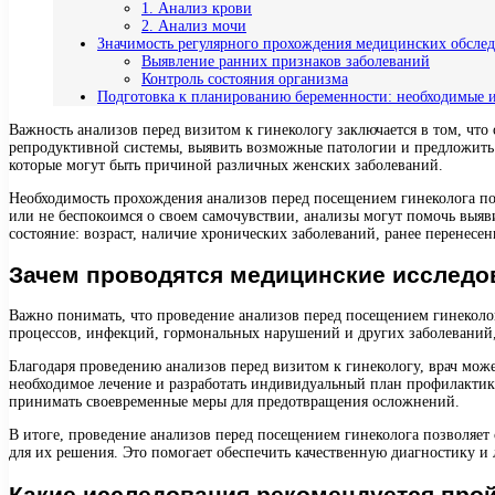
1. Анализ крови
2. Анализ мочи
Значимость регулярного прохождения медицинских обсле
Выявление ранних признаков заболеваний
Контроль состояния организма
Подготовка к планированию беременности: необходимые 
Важность анализов перед визитом к гинекологу заключается в том, чт
репродуктивной системы, выявить возможные патологии и предложить
которые могут быть причиной различных женских заболеваний.
Необходимость прохождения анализов перед посещением гинеколога п
или не беспокоимся о своем самочувствии, анализы могут помочь выяв
состояние: возраст, наличие хронических заболеваний, ранее перенесе
Зачем проводятся медицинские исследов
Важно понимать, что проведение анализов перед посещением гинеколо
процессов, инфекций, гормональных нарушений и других заболеваний,
Благодаря проведению анализов перед визитом к гинекологу, врач мож
необходимое лечение и разработать индивидуальный план профилактик
принимать своевременные меры для предотвращения осложнений.
В итоге, проведение анализов перед посещением гинеколога позволя
для их решения. Это помогает обеспечить качественную диагностику и
Какие исследования рекомендуется прой