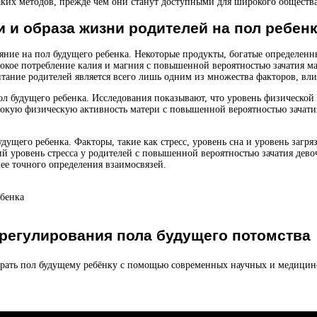
аких методов, прежде чем они станут доступными для широкого общества
 и образа жизни родителей на пол ребен
яние на пол будущего ребенка. Некоторые продукты, богатые определен
кое потребление калия и магния с повышенной вероятностью зачатия маль
итание родителей является всего лишь одним из множества факторов, вл
л будущего ребенка. Исследования показывают, что уровень физической 
окую физическую активность матери с повышенной вероятностью зачатия 
дущего ребенка. Факторы, такие как стресс, уровень сна и уровень загр
й уровень стресса у родителей с повышенной вероятностью зачатия девоч
ее точного определения взаимосвязей.
ебенка
 регулирования пола будущего потомства