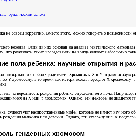
нка: юридический аспект
енка не совсем корректно. Вместо этого, можно говорить о возможности 
ущего ребенка. Один из них основан на анализе генетического материал
ь, что результаты таких исследований не всегда являются абсолютно т
ие пола ребенка: научные открытия и р
ской информации от обоих родителей. Хромосомы X и Y играют особую р
 Y хромосому, в то время как матери всегда передают X хромосому. Так
тке.
лиять на вероятность рождения ребенка определенного пола. Например, 
ходящимися на X или Y хромосомах. Однако, эти факторы не являются га
енка, существуют распространенные мифы, которые не имеют научного об
сть рождения мальчика или девочки. Однако, эти утверждения не подтв
 роль гендерных хромосом