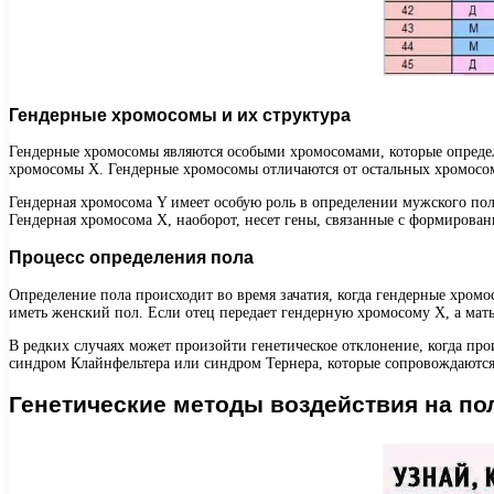
Гендерные хромосомы и их структура
Гендерные хромосомы являются особыми хромосомами, которые определя
хромосомы X. Гендерные хромосомы отличаются от остальных хромосом
Гендерная хромосома Y имеет особую роль в определении мужского пола
Гендерная хромосома X, наоборот, несет гены, связанные с формирова
Процесс определения пола
Определение пола происходит во время зачатия, когда гендерные хромо
иметь женский пол. Если отец передает гендерную хромосому X, а мать
В редких случаях может произойти генетическое отклонение, когда пр
синдром Клайнфельтера или синдром Тернера, которые сопровождаются
Генетические методы воздействия на по