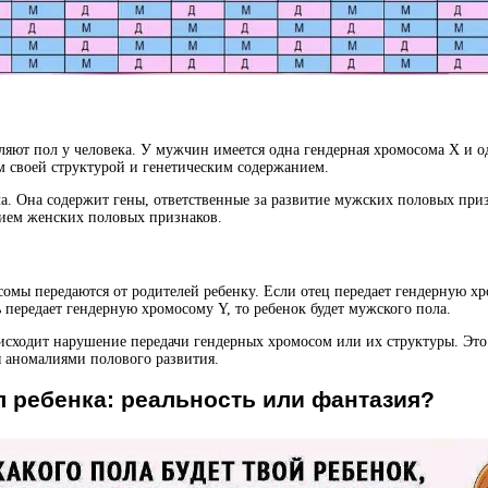
ют пол у человека. У мужчин имеется одна гендерная хромосома X и од
 своей структурой и генетическим содержанием.
. Она содержит гены, ответственные за развитие мужских половых призн
нием женских половых признаков.
сомы передаются от родителей ребенку. Если отец передает гендерную хр
 передает гендерную хромосому Y, то ребенок будет мужского пола.
оисходит нарушение передачи гендерных хромосом или их структуры. Эт
 аномалиями полового развития.
л ребенка: реальность или фантазия?