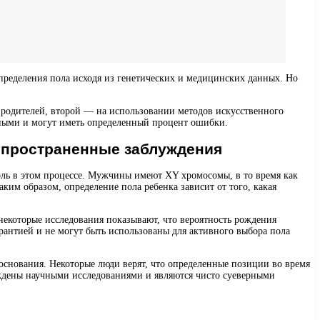
определения пола исходя из генетических и медицинских данных. Но
а родителей, второй — на использовании методов искусственного
очными и могут иметь определенный процент ошибки.
аспространенные заблуждения
оль в этом процессе. Мужчины имеют XY хромосомы, в то время как
им образом, определение пола ребенка зависит от того, какая
некоторые исследования показывают, что вероятность рождения
рантией и не могут быть использованы для активного выбора пола
основания. Некоторые люди верят, что определенные позиции во время
ерждены научными исследованиями и являются чисто суеверными