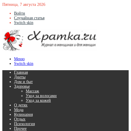
Пятница, 7 августа 2026
Войти
Случайная статья
Switch skin
Меню
Switch skin
Главная
Диеты
Дом и быт
Здоровье
Массаж
Уход за волосами
Уход за кожей
О детях
Мода
Кулинария
Отдых
Психология
Прочее