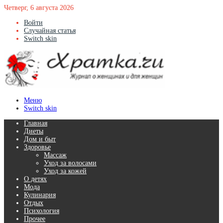
Четверг, 6 августа 2026
Войти
Случайная статья
Switch skin
Меню
Switch skin
Главная
Диеты
Дом и быт
Здоровье
Массаж
Уход за волосами
Уход за кожей
О детях
Мода
Кулинария
Отдых
Психология
Прочее