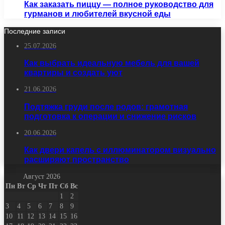
Как заказать пиццу — полное руководство для
гурманов и любителей вкусной еды
Последние записи
25.07.2026
Как выбрать идеальную мебель для вашей
квартиры и создать уют
21.06.2026
Подтяжка груди после родов: грамотная
подготовка к операции и снижение рисков
20.06.2026
Как двери капель с иллюминатором визуально
расширяют пространство
Август 2026
Пн
Вт
Ср
Чт
Пт
Сб
Вс
1
2
3
4
5
6
7
8
9
10
11
12
13
14
15
16