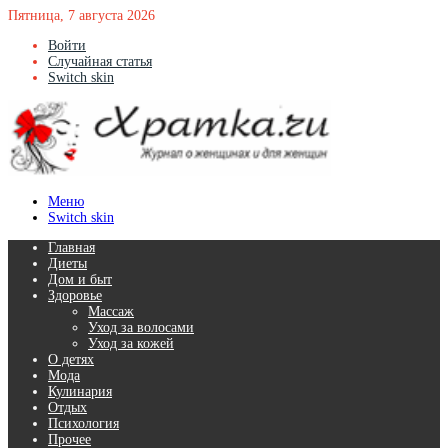
Пятница, 7 августа 2026
Войти
Случайная статья
Switch skin
Меню
Switch skin
Главная
Диеты
Дом и быт
Здоровье
Массаж
Уход за волосами
Уход за кожей
О детях
Мода
Кулинария
Отдых
Психология
Прочее