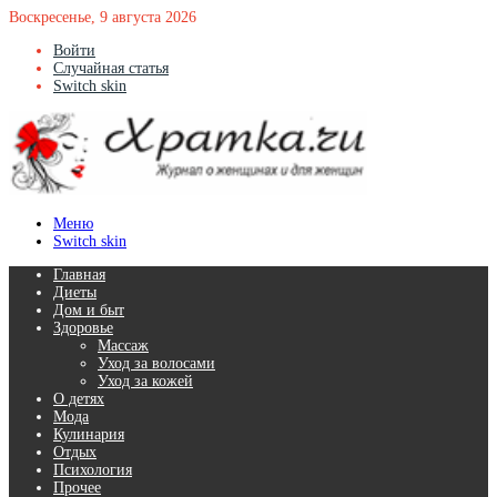
Воскресенье, 9 августа 2026
Войти
Случайная статья
Switch skin
Меню
Switch skin
Главная
Диеты
Дом и быт
Здоровье
Массаж
Уход за волосами
Уход за кожей
О детях
Мода
Кулинария
Отдых
Психология
Прочее