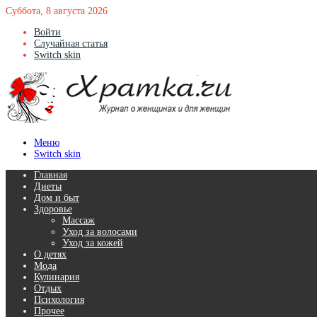
Суббота, 8 августа 2026
Войти
Случайная статья
Switch skin
Меню
Switch skin
Главная
Диеты
Дом и быт
Здоровье
Массаж
Уход за волосами
Уход за кожей
О детях
Мода
Кулинария
Отдых
Психология
Прочее