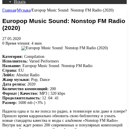
Искать
Главная
/
Музыка
/
Europop Music Sound: Nonstop FM Radio (2020)
Europop Music Sound: Nonstop FM Radio
(2020)
27.05.2020
0
Время чтения: 4 мин.
Категория:
Compilation
Исполнитель:
Varied Performers
Название:
Europop Music Sound: Nonstop FM Radio
Страна:
EU
Лейбл:
Absolut Radio
Жанр музыки:
Pop, Dance
Дата релиза:
2020
Количество композиций:
200
Формат | Качество:
MP3 | 320 kbps
Продолжительность:
12 :04 :41
Размер:
1600 mb (+3% )
Надоела одна и та же попса по радио, в телевизоре или даже в плеере?
Пришло время кардинально обновить свою библиотеку и узнать
новые стандарты качества и моды с альбомом «Nonstop FM Radio».
Внутри вас ждет ровно 200 современных и популярных композиций