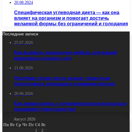
20.08.2024
Специфическая углеводная диета — как она
влияет на организм и помогает достичь
желаемой формы без ограничений и голодания
Последние записи
25.07.2026
Как выбрать идеальную мебель для вашей
квартиры и создать уют
21.06.2026
Подтяжка груди после родов: грамотная
подготовка к операции и снижение рисков
20.06.2026
Как двери капель с иллюминатором визуально
расширяют пространство
Август 2026
Пн
Вт
Ср
Чт
Пт
Сб
Вс
1
2