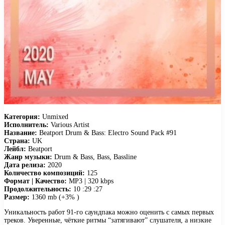
Категория:
Unmixed
Исполнитель:
Various Artist
Название:
Beatport Drum & Bass: Electro Sound Pack #91
Страна:
UK
Лейбл:
Beatport
Жанр музыки:
Drum & Bass, Bass, Bassline
Дата релиза:
2020
Количество композиций:
125
Формат | Качество:
MP3 | 320 kbps
Продолжительность:
10 :29 :27
Размер:
1360 mb (+3% )
Уникальность работ 91-го саундпака можно оценить с самых первых
треков. Уверенные, чёткие ритмы “затягивают” слушателя, а низкие