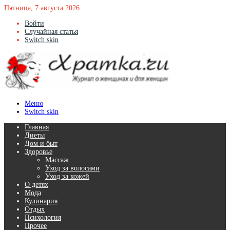
Пятница, 7 августа 2026
Войти
Случайная статья
Switch skin
Меню
Switch skin
Главная
Диеты
Дом и быт
Здоровье
Массаж
Уход за волосами
Уход за кожей
О детях
Мода
Кулинария
Отдых
Психология
Прочее