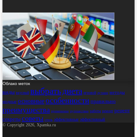
Облако меток
выбрать
диета
виды
методы
вкусный
игровой
лучшие
особенности
основные
правильно
модные
преимущества
рецепт
работы
ремонт
применение
путешествие
советы
секреты
эффективные
эффективный
стиль
© Copyright 2026, Xpamka.ru