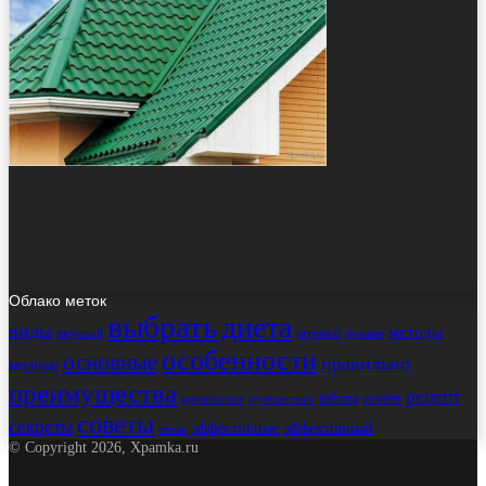
Облако меток
выбрать
диета
виды
методы
вкусный
игровой
лучшие
особенности
основные
правильно
модные
преимущества
рецепт
работы
ремонт
применение
путешествие
советы
секреты
эффективные
эффективный
стиль
© Copyright 2026, Xpamka.ru