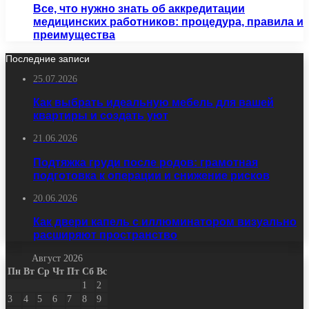
Все, что нужно знать об аккредитации
медицинских работников: процедура, правила и
преимущества
Последние записи
25.07.2026
Как выбрать идеальную мебель для вашей
квартиры и создать уют
21.06.2026
Подтяжка груди после родов: грамотная
подготовка к операции и снижение рисков
20.06.2026
Как двери капель с иллюминатором визуально
расширяют пространство
Август 2026
Пн
Вт
Ср
Чт
Пт
Сб
Вс
1
2
3
4
5
6
7
8
9