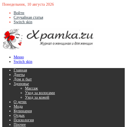
Понедельник, 10 августа 2026
Войти
Случайная статья
Switch skin
Меню
Switch skin
Главная
Диеты
Дом и быт
Здоровье
Массаж
Уход за волосами
Уход за кожей
О детях
Мода
Кулинария
Отдых
Психология
Прочее