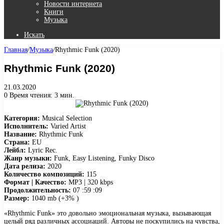
Новости интернета
Книги
Музыка
Искать
Главная
/
Музыка
/
Rhythmic Funk (2020)
Rhythmic Funk (2020)
21.03.2020
0
Время чтения: 3 мин.
Категория:
Musical Selection
Исполнитель:
Varied Artist
Название:
Rhythmic Funk
Страна:
EU
Лейбл:
Lyric Rec.
Жанр музыки:
Funk, Easy Listening, Funky Disco
Дата релиза:
2020
Количество композиций:
115
Формат | Качество:
MP3 | 320 kbps
Продолжительность:
07 :59 :09
Размер:
1040 mb (+3% )
«Rhythmic Funk» это довольно эмоциональная музыка, вызывающая
целый ряд различных ассоциаций. Авторы не поскупились на чувства,