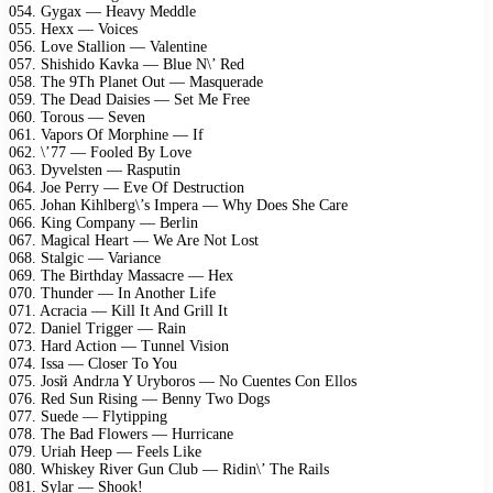
054. Gygax — Heavy Meddle
055. Hexx — Voices
056. Love Stallion — Valentine
057. Shishido Kavka — Blue N\’ Red
058. The 9Th Planet Out — Masquerade
059. The Dead Daisies — Set Me Free
060. Torous — Seven
061. Vapors Of Morphine — If
062. \’77 — Fooled By Love
063. Dyvelsten — Rasputin
064. Joe Perry — Eve Of Destruction
065. Johan Kihlberg\’s Impera — Why Does She Care
066. King Company — Berlin
067. Magical Heart — We Are Not Lost
068. Stalgic — Variance
069. The Birthday Massacre — Hex
070. Thunder — In Another Life
071. Acracia — Kill It And Grill It
072. Daniel Trigger — Rain
073. Hard Action — Tunnel Vision
074. Issa — Closer To You
075. Josй Andrлa Y Urуboros — No Cuentes Con Ellos
076. Red Sun Rising — Benny Two Dogs
077. Suede — Flytipping
078. The Bad Flowers — Hurricane
079. Uriah Heep — Feels Like
080. Whiskey River Gun Club — Ridin\’ The Rails
081. Sylar — Shook!