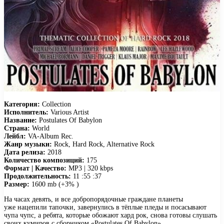
Категория:
Collection
Исполнитель:
Various Artist
Название:
Postulates Of Babylon
Страна:
World
Лейбл:
VA-Album Rec.
Жанр музыки:
Rock, Hard Rock, Alternative Rock
Дата релиза:
2018
Количество композиций:
175
Формат | Качество:
MP3 | 320 kbps
Продолжительность:
11 :55 :37
Размер:
1600 mb (+3% )
На часах девять, и все добропорядочные граждане планеты
уже нацепили тапочки, завернулись в тёплые пледы и посасывают
чупа чупс, а ребята, которые обожают хард рок, снова готовы слушать
своих кумиров с сборником «Postulates Of Babylon».