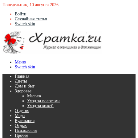
Понедельник, 10 августа 2026
Войти
Случайная статья
Switch skin
Меню
Switch skin
Главная
Диеты
Дом и быт
Здоровье
Массаж
Уход за волосами
Уход за кожей
О детях
Мода
Кулинария
Отдых
Психология
Прочее