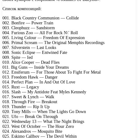
Список композиций:
001. Black Country Communion — Collide
002. Bonfire — Power Train
003. Cleophuzz — Sandstorm
004. Furious Zoo — All For Rock N\’ Roll
005. Living Colour — Freedom Of Expression
006. Primal Scream — The Original Memphis Recordings
007. Silverstein — Last Looks
008. Sonic Eclipse — Entwined Fate
009. Spite — Ied
010. Alice Cooper — Dead Flies
011. Big Guns — Inside Your Dreams
012. Ensiferum — For Those About To Fight For Metal
013. Freedom Hawk — Danger
014. Perfect Plan — In And Out Of Love
015. Ruxt — Legacy
016. Slash — My Antidote Feat Myles Kennedy
017. Sweet & Lynch — Walk
018. Through Fire — Breakout
019. Thunder — Rip It Up
020. Tony Mills — When The Lights Go Down
021. Ufo — Break On Through
022. Wednesday 13 — What The Night Brings
023. West Of October — The Hour Zero
024. Alexandros — Mosquito Bite
025. Eskimo Callboy — The Devil Within