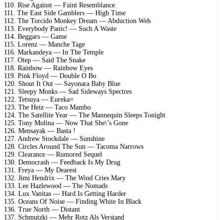
110. Rise Against — Faint Resemblance
111. The East Side Gamblers — High Time
112. The Torcido Monkey Dream — Abduction Web
113. Everybody Panic! — Such A Waste
114. Beggars — Game
115. Lorenz — Manche Tage
116. Markandeya — In The Temple
117. Otep — Said The Snake
118. Rainbow — Rainbow Eyes
119. Pink Floyd — Double O Bo
120. Shout It Out — Sayonara Baby Blue
121. Sleepy Monks — Sad Sideways Spectres
122. Tetsuya — Eureka=
123. The Heiz — Taco Mambo
124. The Satellite Year — The Mannequin Sleeps Tonight
125. Tony Molina — Now That She\’s Gone
126. Mensayak — Basta !
127. Andrew Stockdale — Sunshine
128. Circles Around The Sun — Tacoma Narrows
129. Clearance — Rumored Sequel
130. Democrash — Feedback Is My Drug
131. Freya — My Dearest
132. Jimi Hendrix — The Wind Cries Mary
133. Lee Hazlewood — The Nomads
134. Lux Vanitas — Hard Is Getting Harder
135. Oceans Of Noise — Finding White In Black
136. True North — Distant
137. Schmutzki — Mehr Rotz Als Verstand