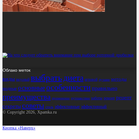
Облако меток
выбрать
диета
виды
методы
вкусный
игровой
лучшие
особенности
основные
правильно
модные
преимущества
рецепт
работы
ремонт
применение
путешествие
советы
секреты
эффективные
эффективный
стиль
© Copyright 2026, Xpamka.ru
Кнопка «Наверх»