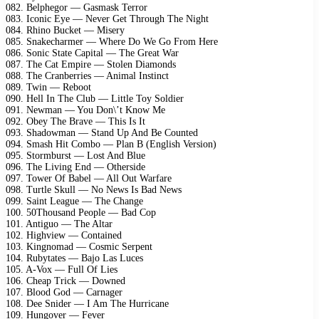
082. Belphegor — Gasmask Terror
083. Iconic Eye — Never Get Through The Night
084. Rhino Bucket — Misery
085. Snakecharmer — Where Do We Go From Here
086. Sonic State Capital — The Great War
087. The Cat Empire — Stolen Diamonds
088. The Cranberries — Animal Instinct
089. Twin — Reboot
090. Hell In The Club — Little Toy Soldier
091. Newman — You Don\’t Know Me
092. Obey The Brave — This Is It
093. Shadowman — Stand Up And Be Counted
094. Smash Hit Combo — Plan B (English Version)
095. Stormburst — Lost And Blue
096. The Living End — Otherside
097. Tower Of Babel — All Out Warfare
098. Turtle Skull — No News Is Bad News
099. Saint League — The Change
100. 50Thousand People — Bad Cop
101. Antiguo — The Altar
102. Highview — Contained
103. Kingnomad — Cosmic Serpent
104. Rubytates — Bajo Las Luces
105. A-Vox — Full Of Lies
106. Cheap Trick — Downed
107. Blood God — Carnager
108. Dee Snider — I Am The Hurricane
109. Hungover — Fever