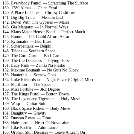
138. Everybody Panic! — Scratching The Surface
139. 1280 Almas — Chica Feral
140. A Place In Time — Chrissy Cashflow
141. Big Big Train — Meadowland
142. Down With The Gypsies — Marsz
143. Gia Margaret — In Normal Ways
144. Klaus Major Heuser Band — Perfect Match
145. Rumm — If I Could Afford A Car
146. Rythmatik — Bad Bites
147. Scherbentanz — Delphi
148. Talons — Southern Shade
149. The Guru Guru — Bb I Can
150. The Lie Detectors — Flying Horse
151. Lady Pank — Zamki Na Piasku
152. Maxime Boutault — No Guts No Glory
153. Hanterhir — Sorrow Goes
154. Luke Richardson — Night Fever (Original Mix)
155. Marillion — The Space
156. Miss Fortune — 3Rd Degree
157. The Kings Pistol — Button Down
158. The Legendary Tigerman — Holy Muse
159. Wasp — Guitar Solo
160. Black Space Riders — Body Move
161. Daughtry — Gravity
162. Duncan Evans — Time
163. Halestorm — Heart Of Novocaine
164. Like Pacific — Admittance
165. Orphan Skin Diseases — Leave A Light On