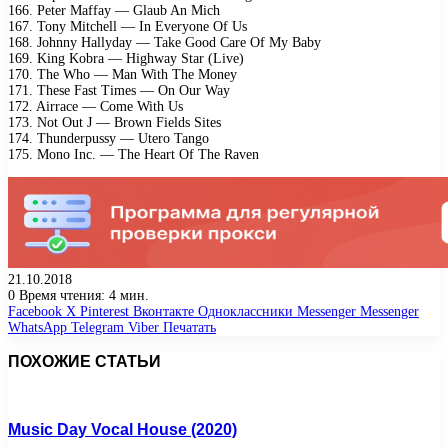
166. Peter Maffay — Glaub An Mich
167. Tony Mitchell — In Everyone Of Us
168. Johnny Hallyday — Take Good Care Of My Baby
169. King Kobra — Highway Star (Live)
170. The Who — Man With The Money
171. These Fast Times — On Our Way
172. Airrace — Come With Us
173. Not Out J — Brown Fields Sites
174. Thunderpussy — Utero Tango
175. Mono Inc. — The Heart Of The Raven
21.10.2018
0
Время чтения: 4 мин.
Facebook
X
Pinterest
Вконтакте
Одноклассники
Messenger
Messenger
WhatsApp
Telegram
Viber
Печатать
ПОХОЖИЕ СТАТЬИ
Music Day Vocal House (2020)