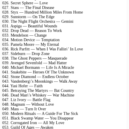
026. Secret Sphere — Love
027. Stass — The Final Disease
028. Styx — Hundred Million Miles From Home
029. Sunstorm — On The Edge
030. The Night Flight Orchestra — Gemini
031. Aspiga — Beautiful Wounds
032. Drop Dead — Reason To Work
033. Mendelson — Change
034. Motion Device — Temptation
035. Pamela Moore — My Eternal
036. Rick Parfitt — When I Was Fallin\’ In Love
037. Sideburn — Drop Zone
038. The Ghost Peppers — Masquerade
039. Avenged Sevenfold — Mad Hatter
040. Michael Bormann — Life Is A Miracle
041. Snakebite — Heroes Of The Unknown
042. Stone Diamond — Endless October
043. Vandenberg\’s Moonkings — Walk Away
044. Yasi Hofer — Faith
045. Betraying The Martyrs — Bat Country
046. Dead Man\’s Whiskey — War Machine
047. Liz Ivory — Battle Flag
048. Magnum — Without Love
049. Mass — Turn It Over
050. Modern Rituals — A Guide For The Sick
051. Black Swamp Water — You Disappear
052. Corrugated Iron — All My Love
053. Guild Of Ages — Awaken