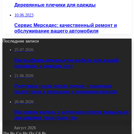
Деревянные плечики для одежды
10.06.2023
Сервис Мерседес: качественный ремонт и
обслуживание вашего автомобиля
Последние записи
25.07.2026
Как выбрать идеальную мебель для вашей
квартиры и создать уют
21.06.2026
Подтяжка груди после родов: грамотная
подготовка к операции и снижение рисков
20.06.2026
Как двери капель с иллюминатором визуально
расширяют пространство
Август 2026
Пн
Вт
Ср
Чт
Пт
Сб
Вс