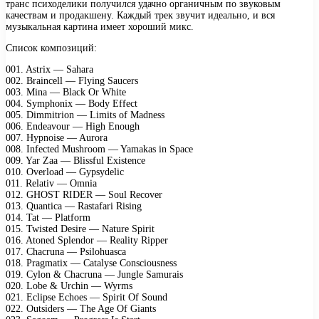
транс психоделики получился удачно органичным по звуковым
качествам и продакшену. Каждый трек звучит идеально, и вся
музыкальная картина имеет хороший микс.
Список композиций:
001. Astrix — Sahara
002. Braincell — Flying Saucers
003. Mina — Black Or White
004. Symphonix — Body Effect
005. Dimmitrion — Limits of Madness
006. Endeavour — High Enough
007. Hypnoise — Aurora
008. Infected Mushroom — Yamakas in Space
009. Yar Zaa — Blissful Existence
010. Overload — Gypsydelic
011. Relativ — Omnia
012. GHOST RIDER — Soul Recover
013. Quantica — Rastafari Rising
014. Tat — Platform
015. Twisted Desire — Nature Spirit
016. Atoned Splendor — Reality Ripper
017. Chacruna — Psilohuasca
018. Pragmatix — Catalyse Consciousness
019. Cylon & Chacruna — Jungle Samurais
020. Lobe & Urchin — Wyrms
021. Eclipse Echoes — Spirit Of Sound
022. Outsiders — The Age Of Giants