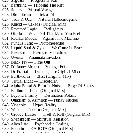
023. Sagoam — Progress Is Start
024. Earthling — Tripping The Rift
025. Sonics — Virtual Voyage
026. Dimmitrion — Pick a Trip
027. Tron & Ocd — Natural Hallucinogenic
028. Klacid — Cikada (Original Mix)
029. Reversed Logic — Twilighters
030. Oforia — What Did That Make You Feel
031. Radikal Moodz — Against The Machine
032. Fungus Funk — Protomolecule
033. Liquid Soul & Zyce — We Come In Peace
034. Rezonant — Rezonant Vibrations
035. Uversa — Anunnaki Invaders
036. Black Fly — Time Out
037. DJ James Monro — Vantage Point
038. Dr Fractal — Deep Light (Original Mix)
039. Earthworm — Blast (Original Mix)
040. Virtual Light — Discordian
041. Alpha Portal & Burn In Noise — Edge Of Sanity
042. Balliou — Lotus (Original Mix)
043. Beyond Infinity — Destination Polaris
044. Quadrant & Asimilon — Funky Mucker
045. Viandoks — Hyper Reality
046. Wishi — Turn In (Original Mix)
047. Groove Hunter — Troll & Roll (Original Mix)
048. Shenanigan — Spiritual Radiation
049. Alien Life — Psychedelic Healing
050. Foolvio — KAROTA (Original Mix)