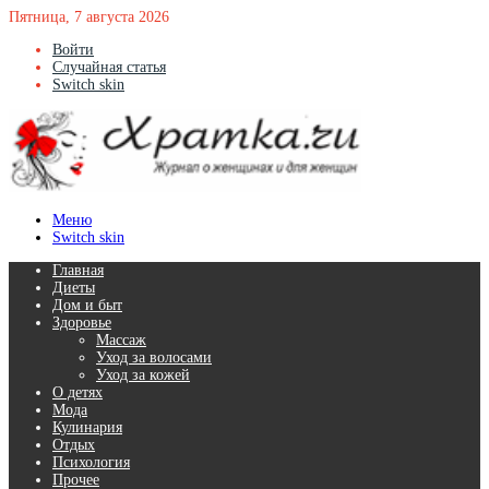
Пятница, 7 августа 2026
Войти
Случайная статья
Switch skin
Меню
Switch skin
Главная
Диеты
Дом и быт
Здоровье
Массаж
Уход за волосами
Уход за кожей
О детях
Мода
Кулинария
Отдых
Психология
Прочее