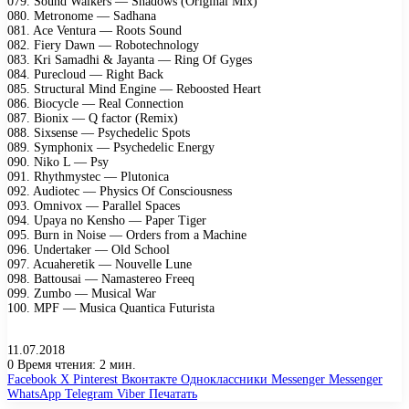
079. Sound Walkers — Shadows (Original Mix)
080. Metronome — Sadhana
081. Ace Ventura — Roots Sound
082. Fiery Dawn — Robotechnology
083. Kri Samadhi & Jayanta — Ring Of Gyges
084. Purecloud — Right Back
085. Structural Mind Engine — Reboosted Heart
086. Biocycle — Real Connection
087. Bionix — Q factor (Remix)
088. Sixsense — Psychedelic Spots
089. Symphonix — Psychedelic Energy
090. Niko L — Psy
091. Rhythmystec — Plutonica
092. Audiotec — Physics Of Consciousness
093. Omnivox — Parallel Spaces
094. Upaya no Kensho — Paper Tiger
095. Burn in Noise — Orders from a Machine
096. Undertaker — Old School
097. Acuaheretik — Nouvelle Lune
098. Battousai — Namastereo Freeq
099. Zumbo — Musical War
100. MPF — Musica Quantica Futurista
11.07.2018
0
Время чтения: 2 мин.
Facebook
X
Pinterest
Вконтакте
Одноклассники
Messenger
Messenger
WhatsApp
Telegram
Viber
Печатать