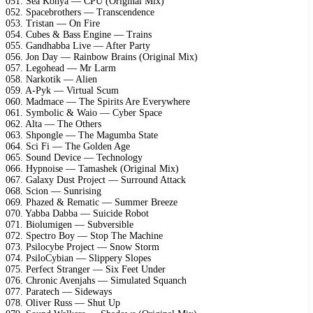
051. Sea Kohya — CPU (Original Mix)
052. Spacebrothers — Transcendence
053. Tristan — On Fire
054. Cubes & Bass Engine — Trains
055. Gandhabba Live — After Party
056. Jon Day — Rainbow Brains (Original Mix)
057. Legohead — Mr Larm
058. Narkotik — Alien
059. A-Pyk — Virtual Scum
060. Madmace — The Spirits Are Everywhere
061. Symbolic & Waio — Cyber Space
062. Alta — The Others
063. Shpongle — The Magumba State
064. Sci Fi — The Golden Age
065. Sound Device — Technology
066. Hypnoise — Tamashek (Original Mix)
067. Galaxy Dust Project — Surround Attack
068. Scion — Sunrising
069. Phazed & Rematic — Summer Breeze
070. Yabba Dabba — Suicide Robot
071. Biolumigen — Subversible
072. Spectro Boy — Stop The Machine
073. Psilocybe Project — Snow Storm
074. PsiloCybian — Slippery Slopes
075. Perfect Stranger — Six Feet Under
076. Chronic Avenjahs — Simulated Squanch
077. Paratech — Sideways
078. Oliver Russ — Shut Up