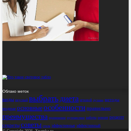
Облако меток
выбрать
диета
виды
методы
вкусный
игровой
лучшие
особенности
основные
правильно
модные
преимущества
рецепт
работы
ремонт
применение
путешествие
советы
секреты
эффективные
эффективный
стиль
© Copyright 2026, Xpamka.ru