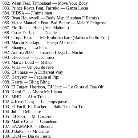
082. Wisin Feat. Timbaland — Move Your Body
083. Prince Royce Feat. Farruko — Ganza Locas
084. RIDSA — J\’aime bien
085. Ryan Housewell — Body Map (Stephan F Remix)
086. Victor Manuelle Feat. Bad Bunny — Mala Y Peligrosa
087. Flo Rida — Hola (feat. Maluma)
088. Oscar De Leon — Detalles
089. Grupo Extra — Me Emborrachare (Bachata Radio Edit)
090. Marvin Santiago — Fuego Al Cubo
091. Shanguy — La louze
092. Andrea 2000 — Cuando Llega La Noche
093. Chocolate — Guachineo
094. Marwa Loud — Mehdi
095. Vitaa — Un peu de reve
096. DJ Snake — A Different Way
097. Harryson — Pegaita al Pipi
098. Kaaris — Bling Bling
099. El Taiger, Harrison, DJ Unic — Le Gusta el Ona Oh!
100. Karol G — Ahora Me Llama
101. MHD — Afro Trap
102. 4 Keus Gang — Le temps passe
103. El Facil, El Teacher — Baila Tra Tra Tra
104. Jul — Delicieuse
105. DJ Sem — Mi Corazon
106. Maitre Gims — Cameleon
107. SAAMARA — Blucutu
108. J Balvin — Mi Gente
109. LKM — Dia de Fiesta