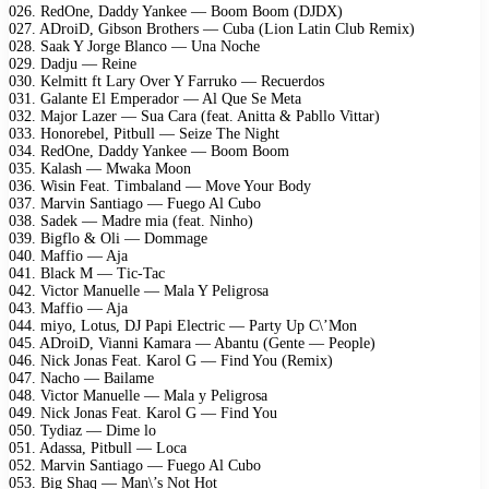
026. RedOne, Daddy Yankee — Boom Boom (DJDX)
027. ADroiD, Gibson Brothers — Cuba (Lion Latin Club Remix)
028. Saak Y Jorge Blanco — Una Noche
029. Dadju — Reine
030. Kelmitt ft Lary Over Y Farruko — Recuerdos
031. Galante El Emperador — Al Que Se Meta
032. Major Lazer — Sua Cara (feat. Anitta & Pabllo Vittar)
033. Honorebel, Pitbull — Seize The Night
034. RedOne, Daddy Yankee — Boom Boom
035. Kalash — Mwaka Moon
036. Wisin Feat. Timbaland — Move Your Body
037. Marvin Santiago — Fuego Al Cubo
038. Sadek — Madre mia (feat. Ninho)
039. Bigflo & Oli — Dommage
040. Maffio — Aja
041. Black M — Tic-Tac
042. Victor Manuelle — Mala Y Peligrosa
043. Maffio — Aja
044. miyo, Lotus, DJ Papi Electric — Party Up C\’Mon
045. ADroiD, Vianni Kamara — Abantu (Gente — People)
046. Nick Jonas Feat. Karol G — Find You (Remix)
047. Nacho — Bailame
048. Victor Manuelle — Mala y Peligrosa
049. Nick Jonas Feat. Karol G — Find You
050. Tydiaz — Dime lo
051. Adassa, Pitbull — Loca
052. Marvin Santiago — Fuego Al Cubo
053. Big Shaq — Man\’s Not Hot