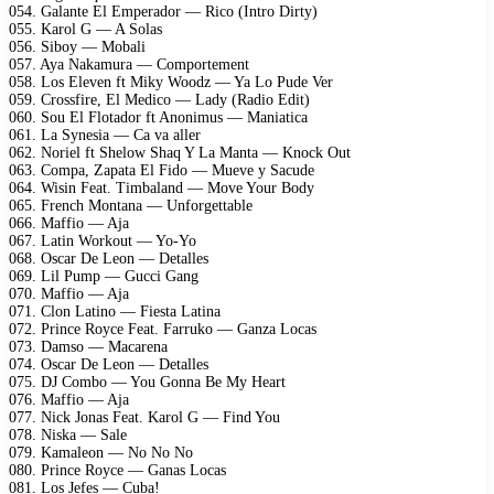
054. Galante El Emperador — Rico (Intro Dirty)
055. Karol G — A Solas
056. Siboy — Mobali
057. Aya Nakamura — Comportement
058. Los Eleven ft Miky Woodz — Ya Lo Pude Ver
059. Crossfire, El Medico — Lady (Radio Edit)
060. Sou El Flotador ft Anonimus — Maniatica
061. La Synesia — Ca va aller
062. Noriel ft Shelow Shaq Y La Manta — Knock Out
063. Compa, Zapata El Fido — Mueve y Sacude
064. Wisin Feat. Timbaland — Move Your Body
065. French Montana — Unforgettable
066. Maffio — Aja
067. Latin Workout — Yo-Yo
068. Oscar De Leon — Detalles
069. Lil Pump — Gucci Gang
070. Maffio — Aja
071. Clon Latino — Fiesta Latina
072. Prince Royce Feat. Farruko — Ganza Locas
073. Damso — Macarena
074. Oscar De Leon — Detalles
075. DJ Combo — You Gonna Be My Heart
076. Maffio — Aja
077. Nick Jonas Feat. Karol G — Find You
078. Niska — Sale
079. Kamaleon — No No No
080. Prince Royce — Ganas Locas
081. Los Jefes — Cuba!