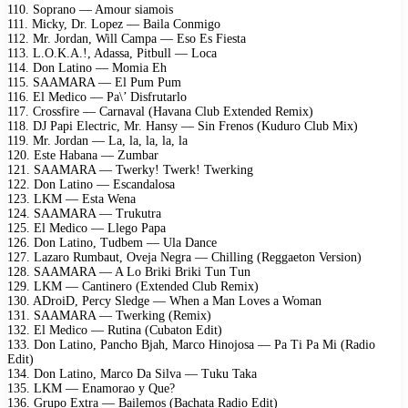
110. Soprano — Amour siamois
111. Micky, Dr. Lopez — Baila Conmigo
112. Mr. Jordan, Will Campa — Eso Es Fiesta
113. L.O.K.A.!, Adassa, Pitbull — Loca
114. Don Latino — Momia Eh
115. SAAMARA — El Pum Pum
116. El Medico — Pa\’ Disfrutarlo
117. Crossfire — Carnaval (Havana Club Extended Remix)
118. DJ Papi Electric, Mr. Hansy — Sin Frenos (Kuduro Club Mix)
119. Mr. Jordan — La, la, la, la, la
120. Este Habana — Zumbar
121. SAAMARA — Twerky! Twerk! Twerking
122. Don Latino — Escandalosa
123. LKM — Esta Wena
124. SAAMARA — Trukutra
125. El Medico — Llego Papa
126. Don Latino, Tudbem — Ula Dance
127. Lazaro Rumbaut, Oveja Negra — Chilling (Reggaeton Version)
128. SAAMARA — A Lo Briki Briki Tun Tun
129. LKM — Cantinero (Extended Club Remix)
130. ADroiD, Percy Sledge — When a Man Loves a Woman
131. SAAMARA — Twerking (Remix)
132. El Medico — Rutina (Cubaton Edit)
133. Don Latino, Pancho Bjah, Marco Hinojosa — Pa Ti Pa Mi (Radio
Edit)
134. Don Latino, Marco Da Silva — Tuku Taka
135. LKM — Enamorao y Que?
136. Grupo Extra — Bailemos (Bachata Radio Edit)