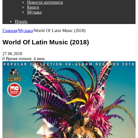
Новости интернета
Книги
Музыка
Искать
Главная
/
Музыка
/
World Of Latin Music (2018)
World Of Latin Music (2018)
27.06.2018
0
Время чтения: 4 мин.