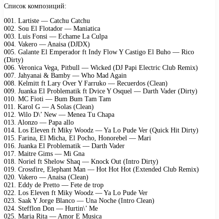
Список композиций:
001. Lartiste — Catchu Catchu
002. Sou El Flotador — Maniatica
003. Luis Fonsi — Echame La Culpa
004. Vakero — Anaisa (DJDX)
005. Galante El Emperador ft Indy Flow Y Castigo El Buho — Rico
(Dirty)
006. Veronica Vega, Pitbull — Wicked (DJ Papi Electric Club Remix)
007. Jahyanai & Bamby — Who Mad Again
008. Kelmitt ft Lary Over Y Farruko — Recuerdos (Clean)
009. Juanka El Problematik ft Dvice Y Osquel — Darth Vader (Dirty)
010. MC Fioti — Bum Bum Tam Tam
011. Karol G — A Solas (Clean)
012. Wilo D\’ New — Menea Tu Chapa
013. Alonzo — Papa allo
014. Los Eleven ft Miky Woodz — Ya Lo Pude Ver (Quick Hit Dirty)
015. Farina, El Micha, El Pocho, Honorebel — Mari
016. Juanka El Problematik — Darth Vader
017. Maitre Gims — Mi Gna
018. Noriel ft Shelow Shaq — Knock Out (Intro Dirty)
019. Crossfire, Elephant Man — Hot Hot Hot (Extended Club Remix)
020. Vakero — Anaisa (Clean)
021. Eddy de Pretto — Fete de trop
022. Los Eleven ft Miky Woodz — Ya Lo Pude Ver
023. Saak Y Jorge Blanco — Una Noche (Intro Clean)
024. Stefflon Don — Hurtin\’ Me
025. Maria Rita — Amor E Musica