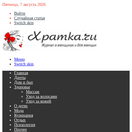
Пятница, 7 августа 2026
Войти
Случайная статья
Switch skin
Меню
Switch skin
Главная
Диеты
Дом и быт
Здоровье
Массаж
Уход за волосами
Уход за кожей
О детях
Мода
Кулинария
Отдых
Психология
Прочее