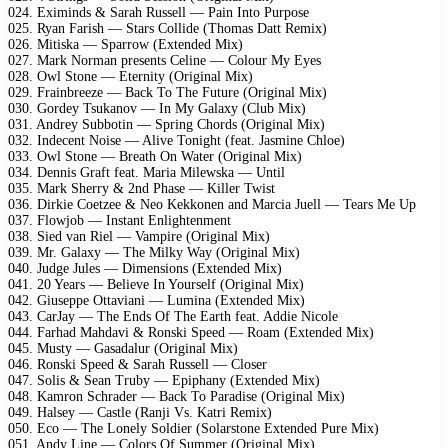
024. Eximinds & Sarah Russell — Pain Into Purpose
025. Ryan Farish — Stars Collide (Thomas Datt Remix)
026. Mitiska — Sparrow (Extended Mix)
027. Mark Norman presents Celine — Colour My Eyes
028. Owl Stone — Eternity (Original Mix)
029. Frainbreeze — Back To The Future (Original Mix)
030. Gordey Tsukanov — In My Galaxy (Club Mix)
031. Andrey Subbotin — Spring Chords (Original Mix)
032. Indecent Noise — Alive Tonight (feat. Jasmine Chloe)
033. Owl Stone — Breath On Water (Original Mix)
034. Dennis Graft feat. Maria Milewska — Until
035. Mark Sherry & 2nd Phase — Killer Twist
036. Dirkie Coetzee & Neo Kekkonen and Marcia Juell — Tears Me Up
037. Flowjob — Instant Enlightenment
038. Sied van Riel — Vampire (Original Mix)
039. Mr. Galaxy — The Milky Way (Original Mix)
040. Judge Jules — Dimensions (Extended Mix)
041. 20 Years — Believe In Yourself (Original Mix)
042. Giuseppe Ottaviani — Lumina (Extended Mix)
043. CarJay — The Ends Of The Earth feat. Addie Nicole
044. Farhad Mahdavi & Ronski Speed — Roam (Extended Mix)
045. Musty — Gasadalur (Original Mix)
046. Ronski Speed & Sarah Russell — Closer
047. Solis & Sean Truby — Epiphany (Extended Mix)
048. Kamron Schrader — Back To Paradise (Original Mix)
049. Halsey — Castle (Ranji Vs. Katri Remix)
050. Eco — The Lonely Soldier (Solarstone Extended Pure Mix)
051. Andy Line — Colors Of Summer (Original Mix)