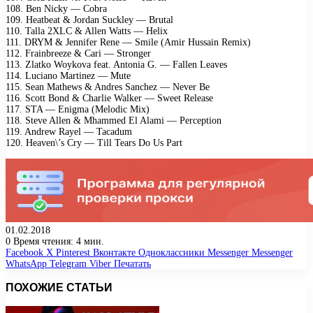
108. Ben Nicky — Cobra
109. Heatbeat & Jordan Suckley — Brutal
110. Talla 2XLC & Allen Watts — Helix
111. DRYM & Jennifer Rene — Smile (Amir Hussain Remix)
112. Frainbreeze & Cari — Stronger
113. Zlatko Woykova feat. Antonia G. — Fallen Leaves
114. Luciano Martinez — Mute
115. Sean Mathews & Andres Sanchez — Never Be
116. Scott Bond & Charlie Walker — Sweet Release
117. STA — Enigma (Melodic Mix)
118. Steve Allen & Mhammed El Alami — Perception
119. Andrew Rayel — Tacadum
120. Heaven\’s Cry — Till Tears Do Us Part
01.02.2018
0
Время чтения: 4 мин.
Facebook
X
Pinterest
Вконтакте
Одноклассники
Messenger
Messenger
WhatsApp
Telegram
Viber
Печатать
ПОХОЖИЕ СТАТЬИ