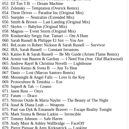
052. DJ Ton T.B. — Dream Machine
053. Zelensky — Temptation (Overick Remix)
054. Three Drives — Paradise Inc (Original Mix)
055. Sneijder — Neutralize (Extended Mix)
056. Smith & Brown — Last Landing (Original Mix)
057. Skylex — Babylon (Original Mix)
058. Magnus — Event Storm (Original Mix)
059. Kindzerskiy Sergiy feat. Tamari — Om A Hum
060. Sarah Russell & Philippe El Sisi — You Are
061. ReLocate vs Robert Nickson & Sarah Russell — Survivor
062. IRA, Sarah Russell — Constant Invasions
063. Kaimo K & Sarah Russell — Be My Guide (Arisen Flame Remix)
064. Armin van Buuren & Garibay — I Need You (feat. Olaf Blackwood)
065. Andrew Rayel & Christina Novelli — Lighthouse
066. Denis Kenzo & Sveta B. — Just To Hear
067. Danis — Lost (Marcus Santoro Remix)
068. Moonnight & Angel Falls — Love Is the Key
069. Protoculture & Tenishia — Eos
070. Super8 & Tab — Cosmo
071. Jason Ross — Onyx
072. Fatum — Draco
073. Nitrous Oxide & Maria Nayler — The Beauty of The Night
074. Assaf & Diana Leah — Weapons
075. Paul van Dyk & Emanuele Braveri — Escape Reality Tonight
076. Mark Sixma & Betsie Larkin — Invincible
077. Tommy Johnson — Safe Haven
078. Andy Moor & Ashley Wallbridge — FaceOff
079. Pierre Pienaar & Amy Kirkpatrick — Looking