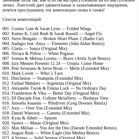
любимые хиты так, как если бы вы присутсвовали на их выступлении
лично. Лонгплей дает удивительные и захватывающие ощущения,
хочется прослушивать эти композиции снова и снова!
Список композиций:
001. Cosmic Gate & Sarah Lynn — Folded Wings
002. Kaimo K, Cold Rush & Sarah Russell — Angel Fly
003. Steve Bengaln — Broken Heart Phase 2 (Radio Cut)
004. Aadagio feat. Anya — Elements (John Aidan Remix)
005. Clarks — Sanya (Original Mix)
006. Nivaya & Pillow — White Pegasus
007. Somna & Melissa Loretta — Brave (Attila Syah Remix)
008. Izzy Meusen Presents 12.24 — Utopia: Come Home
009. Pete Severano & Steve Brian — Merle (Extended Mix)
010. Mark Lovett — Who\’s Turn
011. Dim3nsion — Stampida (Extended Mix)
012. Farhad Mahdavi — Argentina (Original Mix)
013. Alexander Turok & Emma Lock — No Ordinary Day
014. Frainbreeze & Vika — Better Day (Original Mix)
015. DJ Disciple Feat. Collette Mclafferty — Birdseye View
016. Amoeba Assassin — Piledriver (Greg Downey Remix)
017. Axis — Over You (Extended Mix)
018. Daniel Wanrooy — Gamma (Extended Mix)
019. Kyau & Albert — Spuren
020. Spawn — Masao (Original Mix)
021. Max Millian — You Are the One (Darude Extended Remix)
022. August Rush — White Eagle (Jon Medina Remix)
023. 4 Strings — Solid Session (Original Mix)