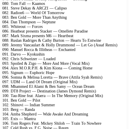
080. Tom Fall — Kaamos
081. Steve Dekay & ARCZI — Calipso
082. Radion6 — World Of Tomorrow
083. Ben Gold — More Than Anything
084. Dan Thompson — Neptune
085. Whiteout — Forces
086. Heatbeat presents Stacker — Omellete Paradise
087. Mark Sixma presents M6 — Heartbeat
088. Ruslan Radriges & Cathy Burton — Hearts To Entwine
089. Jeremy Vancaulart & Holly Drummond — Let Go (Assaf Remix)
090. Manuel Rocca & Illitheas — Enchanted
091. Darvo — Kyokushin
092. Chris Schweizer — Loaded
093. Spoiled & Zigo — More And More (Vocal Mix)
094. Alex M.O.R.P.H. & Kim Kiona — Coming Home
095. Signum — Euphoric Hope
096. Somna & Melissa Loretta — Brave (Attila Syah Remix)
097. UDM — Land Of Dream (Original Mix)
098. Mhammed El Alami & Ben Samy — Ocean Dream
099. DT8 Project — Destination (James Dymond Remix)
100. Tau-Rine feat. Alaera — In The Memory (Original Mix)
101. Ben Gold — Pilot
102. Shinovi — Indian Summer
103. Berg — Randa
104. Amba Shepherd — Wide Awake And Dreaming
105. Exis — Mantra
106. Tom Rogers Feat. Mickey Shiloh — Train To Nowhere
107. Cold Rush vs. F.G. Noise — Raven