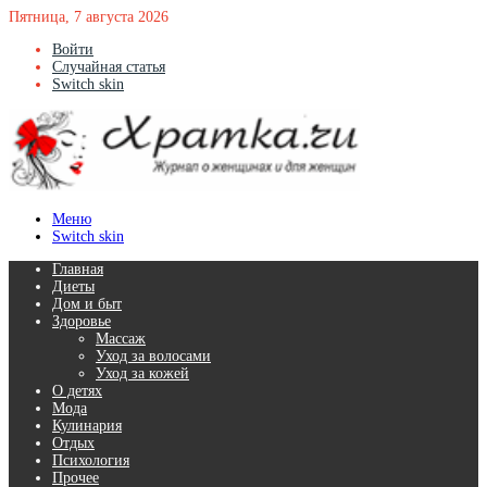
Пятница, 7 августа 2026
Войти
Случайная статья
Switch skin
Меню
Switch skin
Главная
Диеты
Дом и быт
Здоровье
Массаж
Уход за волосами
Уход за кожей
О детях
Мода
Кулинария
Отдых
Психология
Прочее