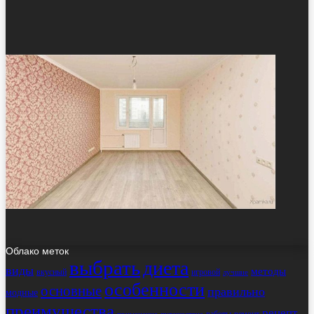
Облако меток
выбрать
диета
виды
методы
вкусный
игровой
лучшие
особенности
основные
правильно
модные
преимущества
рецепт
работы
ремонт