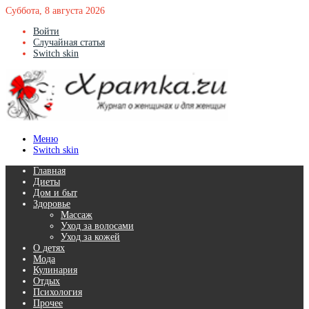
Суббота, 8 августа 2026
Войти
Случайная статья
Switch skin
Меню
Switch skin
Главная
Диеты
Дом и быт
Здоровье
Массаж
Уход за волосами
Уход за кожей
О детях
Мода
Кулинария
Отдых
Психология
Прочее